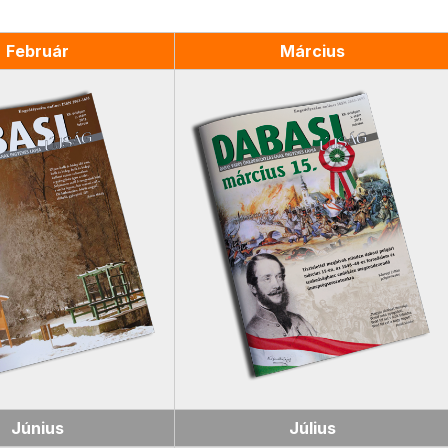
Február
Március
Június
Július