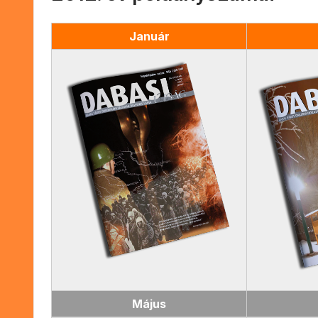
Január
Május