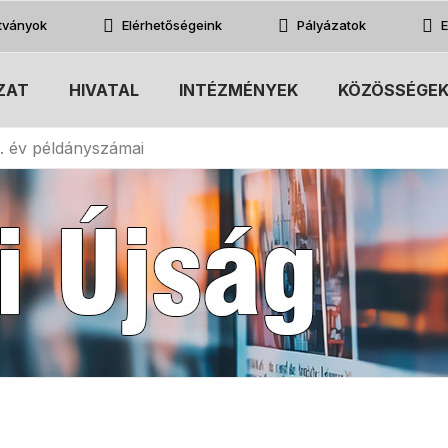
atványok
Elérhetőségeink
Pályázatok
E
ZAT
HIVATAL
INTÉZMÉNYEK
KÖZÖSSÉGE
. év példányszámai