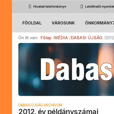
Hivatali telefonkönyv
Letölthető nyomt
FŐOLDAL
VÁROSUNK
ÖNKORMÁNY
Ön itt van:
Főlap
MÉDIA
DABASI ÚJSÁG
2012
DABASI ÚJSÁG ARCHÍVUM
2012. év példányszámai