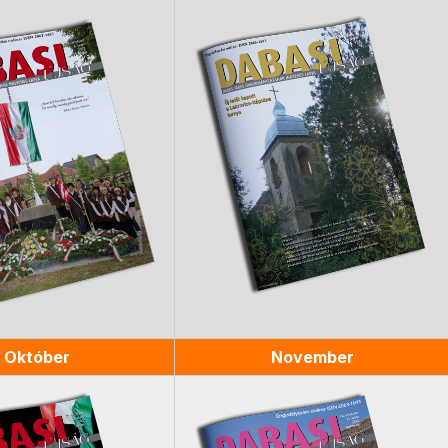
Október
November