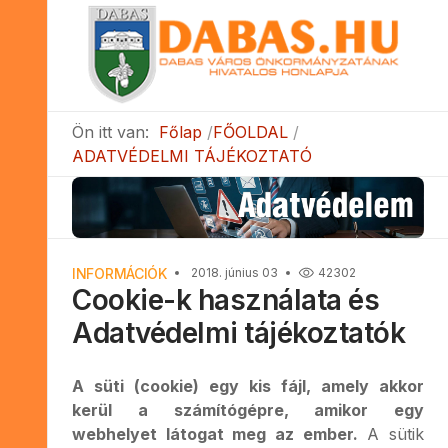
Ön itt van:
Főlap
FŐOLDAL
ADATVÉDELMI TÁJÉKOZTATÓ
INFORMÁCIÓK
2018. június 03
42302
Cookie-k használata és
Adatvédelmi tájékoztatók
A süti (cookie) egy kis fájl, amely akkor
kerül a számítógépre, amikor egy
webhelyet látogat meg az ember.
A sütik