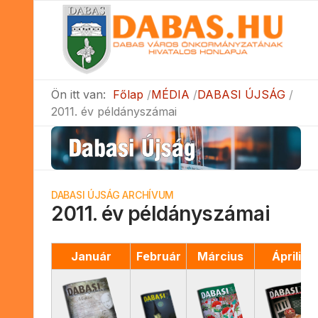
Ön itt van:
Főlap
MÉDIA
DABASI ÚJSÁG
2011. év példányszámai
DABASI ÚJSÁG ARCHÍVUM
2011. év példányszámai
Január
Február
Március
Április