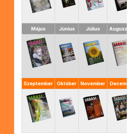
Május
Június
Július
Augusztu
Szeptember
Október
November
Decembe