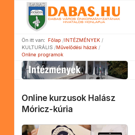
Ön itt van:
Főlap
INTÉZMÉNYEK
KULTURÁLIS
Művelődési házak
Online programok
Online kurzusok Halász
Móricz-kúria