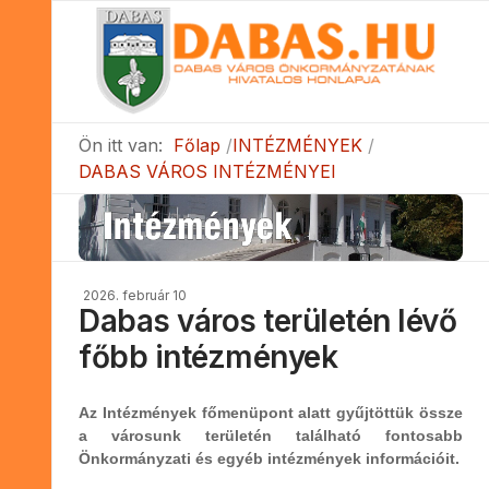
Ön itt van:
Főlap
INTÉZMÉNYEK
DABAS VÁROS INTÉZMÉNYEI
2026. február 10
Dabas város területén lévő
főbb intézmények
Az
Intézmények
főmenüpont alatt gyűjtöttük össze
a városunk területén található fontosabb
Önkormányzati és egyéb intézmények információit.