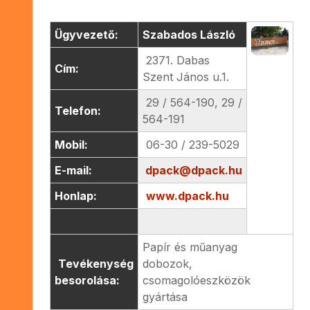
Ügyvezető:
Szabados László
2371. Dabas
Cím:
Szent János u.1.
29 / 564-190, 29 /
Telefon:
564-191
Mobil:
06-30 / 239-5029
E-mail:
dpack@dpack.hu
Honlap:
www.dpack.hu
Papír és műanyag
Tevékenység
dobozok,
besorolása:
csomagolóeszközök
gyártása