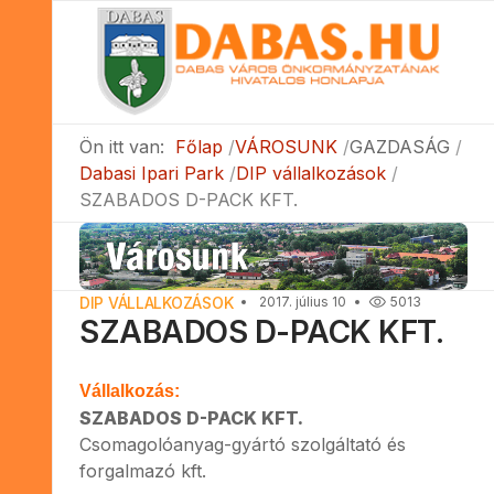
Ön itt van:
Főlap
VÁROSUNK
GAZDASÁG
Dabasi Ipari Park
DIP vállalkozások
SZABADOS D-PACK KFT.
DIP VÁLLALKOZÁSOK
2017. július 10
5013
SZABADOS D-PACK KFT.
Vállalkozás:
SZABADOS D-PACK KFT.
Csomagolóanyag-gyártó szolgáltató és
forgalmazó kft.