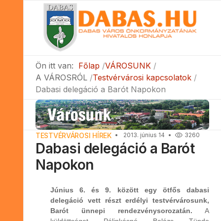
Ön itt van:
Főlap
VÁROSUNK
A VÁROSRÓL
Testvérvárosi kapcsolatok
Dabasi delegáció a Barót Napokon
TESTVÉRVÁROSI HÍREK
2013. június 14
3260
Dabasi delegáció a Barót
Napokon
Június 6. és 9. között egy ötfős dabasi
delegáció vett részt erdélyi testvérvárosunk,
Barót ünnepi rendezvénysorozatán.
A
küldöttséget Pálinkásné Balázs Tünde