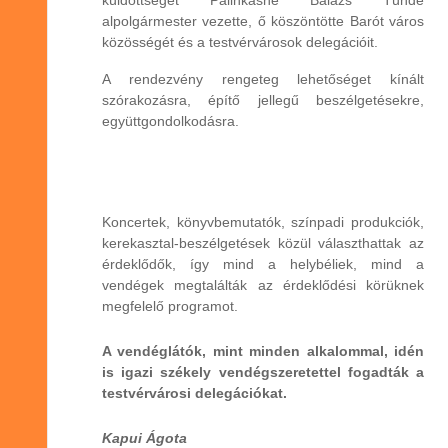
alpolgármester vezette, ő köszöntötte Barót város
közösségét és a testvérvárosok delegációit.
A rendezvény rengeteg lehetőséget kínált
szórakozásra, építő jellegű beszélgetésekre,
együttgondolkodásra.
Koncertek, könyvbemutatók, színpadi produkciók,
kerekasztal-beszélgetések közül választhattak az
érdeklődők, így mind a helybéliek, mind a
vendégek megtalálták az érdeklődési körüknek
megfelelő programot.
A vendéglátók, mint minden alkalommal, idén
is igazi székely vendégszeretettel fogadták a
testvérvárosi delegációkat.
Kapui Ágota