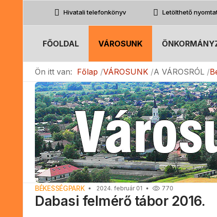
Hivatali telefonkönyv
Letölthető nyomt
FŐOLDAL
VÁROSUNK
ÖNKORMÁNY
Ön itt van:
Főlap
VÁROSUNK
A VÁROSRÓL
B
BÉKESSÉGPARK
2024. február 01
770
Dabasi felmérő tábor 2016.