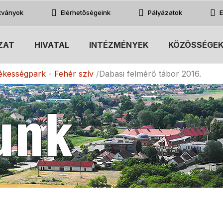
atványok
Elérhetőségeink
Pályázatok
E
ZAT
HIVATAL
INTÉZMÉNYEK
KÖZÖSSÉGE
ékességpark - Fehér szív
Dabasi felmérő tábor 2016.