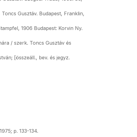
. Toncs Gusztáv. Budapest, Franklin,
Stampfel, 1906 Budapest: Korvin Ny.
mára / szerk. Toncs Gusztáv és
án; [összeáll., bev. és jegyz.
975; p. 133-134.