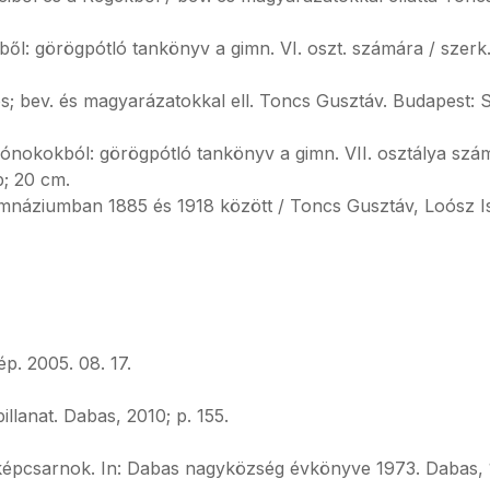
ből: görögpótló tankönyv a gimn. VI. oszt. számára / szerk
ós; bev. és magyarázatokkal ell. Toncs Gusztáv. Budapest: 
ónokokból: görögpótló tankönyv a gimn. VII. osztálya szá
p; 20 cm.
mnáziumban 1885 és 1918 között / Toncs Gusztáv, Loósz Istv
p. 2005. 08. 17.
llanat. Dabas, 2010; p. 155.
képcsarnok. In: Dabas nagyközség évkönyve 1973. Dabas, 1