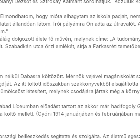
tolányi Dezsőt és Sztrókay Kálmánt sorolhatjuk. Közülük 
.) Elmondhatom, hogy mióta elhagytam az iskola padjait, ne
ait állandóan látom. Írói pályámra Ön adta az útravalót. A
ám."
láig dolgozott élete fő művén, melynek címe: „A tudomány
. Szabadkán utca őrzi emlékét, sírja a Farkasréti temetőb
m nélkül Dabasra költözött. Mérnök vejével magániskolát sz
díját. Az itt töltött időszakban szakkönyvekből elsajátítot
agyümölcsöst létesített, melynek csodájára jártak még a kör
zabad Líceumban előadást tartott az akkor már hadifogoly 
t a költő mellett. (Gyóni 1914 januárjában és februárjában ma
szági beilleszkedés segítette és szolgálta. Az életmű egész