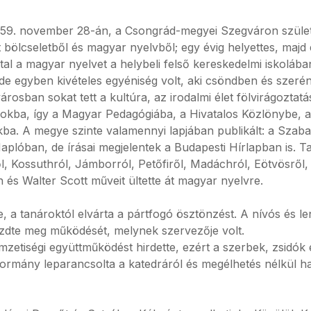
59. november 28-án, a Csongrád-megyei Szegváron születet
 bölcseletből és magyar nyelvből; egy évig helyettes, majd
al a magyar nyelvet a helybeli felső kereskedelmi iskolába
de egyben kivételes egyéniség volt, aki csöndben és szer
 városban sokat tett a kultúra, az irodalmi élet fölvirágoztat
umokba, így a Magyar Pedagógiába, a Hivatalos Közlönybe, a
a. A megye szinte valamennyi lapjában publikált: a Szaba
plóban, de írásai megjelentek a Budapesti Hírlapban is. Ta
, Kossuthról, Jámborról, Petőfiről, Madáchról, Eötvösről, Gy
 és Walter Scott műveit ültette át magyar nyelvre.
, a tanároktól elvárta a pártfogó ösztönzést. A nívós és len
zdte meg működését, melynek szervezője volt.
mzetiségi együttműködést hirdette, ezért a szerbek, zsidó
ormány leparancsolta a katedráról és megélhetés nélkül hag