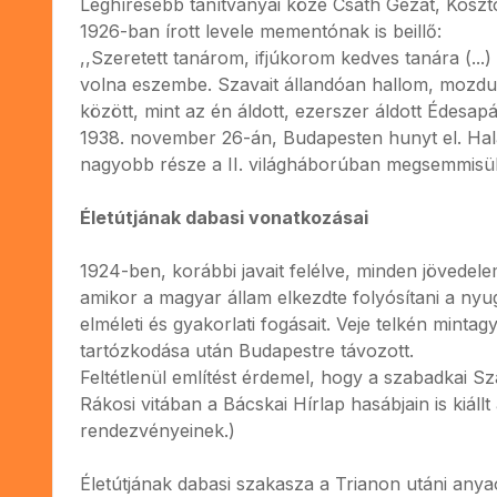
Leghíresebb tanítványai közé Csáth Gézát, Kosz
1926-ban írott levele mementónak is beillő:
,,Szeretett tanárom, ifjúkorom kedves tanára (..
volna eszembe. Szavait állandóan hallom, mozdulat
között, mint az én áldott, ezerszer áldott Édesap
1938. november 26-án, Budapesten hunyt el. Halá
nagyobb része a II. világháborúban megsemmisült
Életútjának dabasi vonatkozásai
1924-ben, korábbi javait felélve, minden jövedele
amikor a magyar állam elkezdte folyósítani a nyug
elméleti és gyakorlati fogásait. Veje telkén mint
tartózkodása után Budapestre távozott.
Feltétlenül említést érdemel, hogy a szabadkai S
Rákosi vitában a Bácskai Hírlap hasábjain is kiáll
rendezvényeinek.)
Életútjának dabasi szakasza a Trianon utáni anyaor