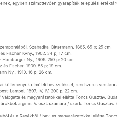
enek, egyben számottevően gyarapítják települési értéktár
zempontjából. Szabadka, Bittermann, 1885. 65 p; 25 cm.
s Fischer Kvny., 1902. 34 p; 17 cm.
- Hamburger Ny., 1906. 250 p; 20 cm.
és Fischer, 1909. 55 p; 19 cm.
n Ny., 1913. 16 p; 26 cm.
rai költemények elméleti bevezetéssel, rendszeres verstan
st: Lampel, 1897. IV, IV, 200 p; 22 cm.
válogatta és magyarázatokkal ellátta Toncs Gusztáv. Budap
rókból: a gimn. V. oszt. számára / szerk. Toncs Gusztáv. Bu
iből és a Regékből / bev. és magyarázatokkal ellátta Tonc