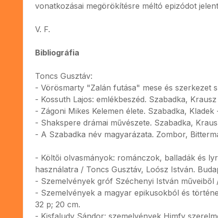
vonatkozásai megörökítésre méltó epizódot jelent
V. F.
Bibliográfia
Toncs Gusztáv:
- Vörösmarty "Zalán futása" mese és szerkezet s
- Kossuth Lajos: emlékbeszéd. Szabadka, Krausz é
- Zágoni Mikes Kelemen élete. Szabadka, Kladek 
- Shakspere drámai művészete. Szabadka, Krausz 
- A Szabadka név magyarázata. Zombor, Bitterman
- Költői olvasmányok: románczok, balladák és ly
használatra / Toncs Gusztáv, Loósz István. Budape
- Szemelvények gróf Széchenyi István műveiből / 
- Szemelvények a magyar epikusokból és történetí
32 p; 20 cm.
- Kisfaludy Sándor: szemelvények Himfy szerelme