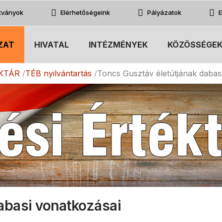
atványok
Elérhetőségeink
Pályázatok
E
ZAT
HIVATAL
INTÉZMÉNYEK
KÖZÖSSÉGE
KTÁR
TÉB nyilvántartás
Toncs Gusztáv életútjának dabas
abasi vonatkozásai