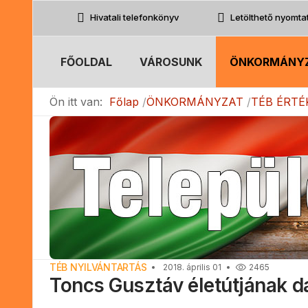
Hivatali telefonkönyv
Letölthető nyomt
FŐOLDAL
VÁROSUNK
ÖNKORMÁNY
Ön itt van:
Főlap
ÖNKORMÁNYZAT
TÉB ÉRTÉ
TÉB NYILVÁNTARTÁS
2018. április 01
2465
Toncs Gusztáv életútjának d