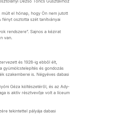
Kosztolányi Dezső Toncs Gusztávhoz
m múlt el hónap, hogy Ön nem jutott
 fényt osztotta szét tanítványai
ok rendszere”. Sajnos a kézirat
en van.
ervezett és 1928-ig ebből élt,
ta a gyümölcstelepítés és gondozás
nyék szakemberei is. Négyéves dabasi
Gyóni Géza költészetéről, és az Ady-
ga is aktív résztvevője volt a líceum
ére tekintettel pályája dabasi