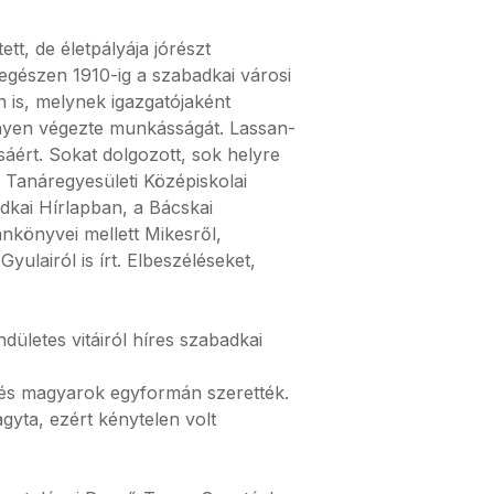
t, de életpályája jórészt
 egészen 1910-ig a szabadkai városi
n is, melynek igazgatójaként
ényen végezte munkásságát. Lassan-
ásáért. Sokat dolgozott, sok helyre
 Tanáregyesületi Középiskolai
dkai Hírlapban, a Bácskai
nkönyvei mellett Mikesről,
ulairól is írt. Elbeszéléseket,
dületes vitáiról híres szabadkai
k és magyarok egyformán szerették.
yta, ezért kénytelen volt