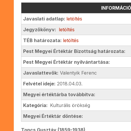
INFORMÁCI
Javaslati adatlap:
letöltés
Jegyzőkönyv:
letöltés
TÉB határozata:
letöltés
Pest Megyei Értéktár Bizottság határozata:
Pest Megyei Értéktár nyilvántartása:
Javaslattevők:
Valentyik Ferenc
Felvétel ideje:
2018.04.03.
Megyei értéktárba továbbítva:
Kategória:
Kulturális örökség
Megyei Értéktár döntése:
Toncs Gusztáv (1859-1938)