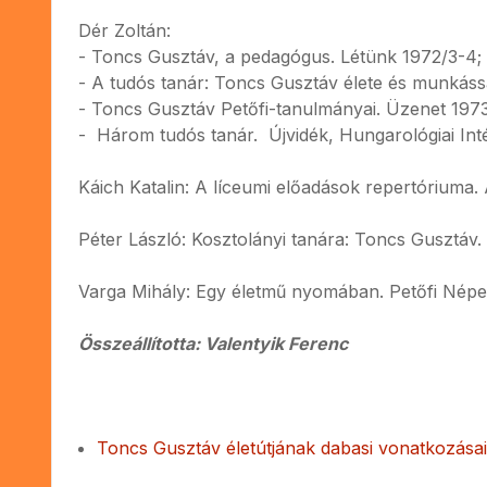
Dér Zoltán:
- Toncs Gusztáv, a pedagógus. Létünk 1972/3-4; 
- A tudós tanár: Toncs Gusztáv élete és munkás
- Toncs Gusztáv Petőfi-tanulmányai. Üzenet 1973
- Három tudós tanár. Újvidék, Hungarológiai In
Káich Katalin: A líceumi előadások repertóriuma
Péter László: Kosztolányi tanára: Toncs Gusztáv.
Varga Mihály: Egy életmű nyomában. Petőfi Népe 1
Összeállította: Valentyik Ferenc
Toncs Gusztáv életútjának dabasi vonatkozásai