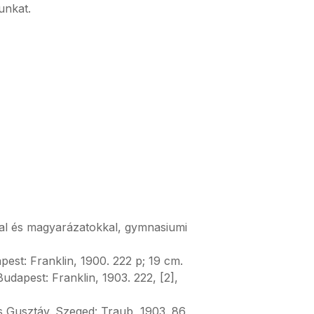
unkat.
nal és magyarázatokkal, gymnasiumi
est: Franklin, 1900. 222 p; 19 cm.
dapest: Franklin, 1903. 222, [2],
s Gusztáv. Szeged: Traub, 1903. 86,