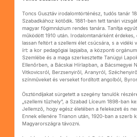
Toncs Gusztáv irodalomtörténész, tudós tanár 18
Szabadkához kötődik. 1881-ben tett tanári vizsgát
magyar főgimnázium rendes tanára. Tanítja egyútt
működött 1910 után. Irodalomtanárként érdekes, 
lassan feltört a szellemi élet csúcsára, s a vidéki
írt: a kor pedagógiai lapjaiba, a központi orgán
Szemlébe és a maga szerkesztette Tanügyi Lapokb
Ellenőrben, a Bácskai Hírlapban, a Bácsmegyei Na
Vitkovicsról, Berzsenyiről, Aranyról, Széchenyiről
színműveket és verseket fordított angolból, Byron
Ösztöndíjakat sürgetett a szegény tanulók részére
„szellemi tűzhely”, a Szabad Líceum 1898-ban ke
Jellemző, hogy egész életében a felekezeti és ne
Ennek ellenére Trianon után, 1920-ban a szerb k
Magyarországra távozni.