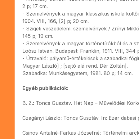
2 p; 17 cm.
- Szemelvények a magyar klasszikus iskola költői
1904. VIII, 166, [2] p; 20 cm.
- Szigeti veszedelem: szemelvények / Zrínyi Mikl
145 p; 19 cm.
- Szemelvények a magyar történetírókból és a sz
Loósz István. Budapest: Franklin, 1911. VIII, 344 
- Útravaló: pályamű-értékelések a szabadkai főgi
Magyar László] ; [sajtó alá rend. Dér Zoltán].
Szabadka: Munkásegyetem, 1981. 80 p; 14 cm.
Egyéb publikációk:
B. Z.: Toncs Gusztáv. Hét Nap – Művelődési Körké
Czagányi László: Toncs Gusztáv. In: Ezer dabasi pi
Csinos Antalné-Farkas Józsefné: Történelmi arc