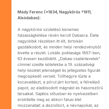
Mády Ferenc (*1834, Nagykőrös †1911,
Alsódabas):
A nagykőrösi születésű kisnemes
házasságkötése révén került Dabasra. Élete
nagyobbik részében itt élt, birtokán
gazdálkodott, és minden helyi rendezvényből
kivette a részét. Lokális poétasága 1897-ben,
63 évesen kezdődött. „Dabasi csalánlevelek”
címmel szedte kötetekbe a 19. századvégi
helyi közélet jelenségeit és jellegzetes figuráit
megcsipkedő verseit. Tollhegyre tűzte a
kocavadászt, a pórul járt kortest, a félrelépő
papot, az eladósodott mágnást és hasonszőrű
társaikat. Sajátos stílusban és nyelvezetben
örökítette meg az akkori falusi élet
mozzanatait: a disznótort, a névnapokat, az