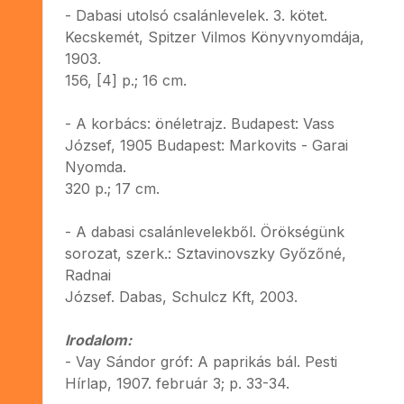
- Dabasi utolsó csalánlevelek. 3. kötet.
Kecskemét, Spitzer Vilmos Könyvnyomdája,
1903.
156, [4] p.; 16 cm.
- A korbács: önéletrajz. Budapest: Vass
József, 1905 Budapest: Markovits - Garai
Nyomda.
320 p.; 17 cm.
- A dabasi csalánlevelekből. Örökségünk
sorozat, szerk.: Sztavinovszky Győzőné,
Radnai
József. Dabas, Schulcz Kft, 2003.
Irodalom:
- Vay Sándor gróf: A paprikás bál. Pesti
Hírlap, 1907. február 3; p. 33-34.