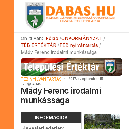
Ön itt van:
Főlap
ÖNKORMÁNYZAT
TÉB ÉRTÉKTÁR
TÉB nyilvántartás
Mády Ferenc irodalmi munkássága
TÉB NYILVÁNTARTÁS
2017. szeptember 15
4845
Mády Ferenc irodalmi
munkássága
INFORMÁCIÓK
Javaslati adatlap: