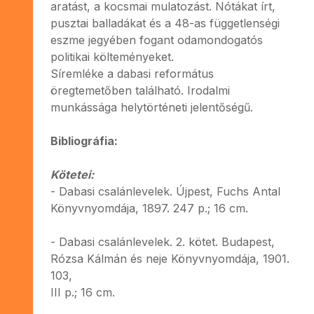
aratást, a kocsmai mulatozást. Nótákat írt,
pusztai balladákat és a 48-as függetlenségi
eszme jegyében fogant odamondogatós
politikai költeményeket.
Síremléke a dabasi református
öregtemetőben található. Irodalmi
munkássága helytörténeti jelentőségű.
Bibliográfia:
Kötetei:
- Dabasi csalánlevelek. Újpest, Fuchs Antal
Könyvnyomdája, 1897. 247 p.; 16 cm.
- Dabasi csalánlevelek. 2. kötet. Budapest,
Rózsa Kálmán és neje Könyvnyomdája, 1901.
103,
III p.; 16 cm.