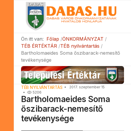
Ön itt van:
Főlap
ÖNKORMÁNYZAT
TÉB ÉRTÉKTÁR
TÉB nyilvántartás
Bartholomaeides Soma őszibarack-nemesítő
tevékenysége
TÉB NYILVÁNTARTÁS
2017. szeptember 15
5206
Bartholomaeides Soma
őszibarack-nemesítő
tevékenysége