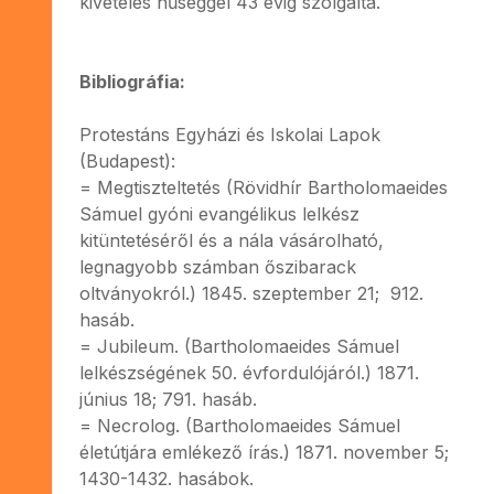
kivételes hűséggel 43 évig szolgálta.
Bibliográfia:
Protestáns Egyházi és Iskolai Lapok
(Budapest):
= Megtiszteltetés (Rövidhír Bartholomaeides
Sámuel gyóni evangélikus lelkész
kitüntetéséről és a nála vásárolható,
legnagyobb számban őszibarack
oltványokról.) 1845. szeptember 21; 912.
hasáb.
= Jubileum. (Bartholomaeides Sámuel
lelkészségének 50. évfordulójáról.) 1871.
június 18; 791. hasáb.
= Necrolog. (Bartholomaeides Sámuel
életútjára emlékező írás.) 1871. november 5;
1430-1432. hasábok.