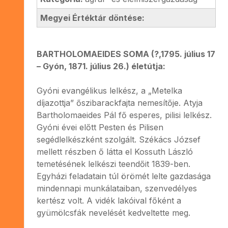
Megyei Értéktár döntése:
BARTHOLOMAEIDES SOMA (?,1795. július 17
– Gyón, 1871. július 26.) életútja:
Gyóni evangélikus lelkész, a „Metelka
díjazottja” őszibarackfajta nemesítője. Atyja
Bartholomaeides Pál fő esperes, pilisi lelkész.
Gyóni évei előtt Pesten és Pilisen
segédlelkészként szolgált. Székács József
mellett részben ő látta el Kossuth László
temetésének lelkészi teendőit 1839-ben.
Egyházi feladatain túl örömét lelte gazdasága
mindennapi munkálataiban, szenvedélyes
kertész volt. A vidék lakóival főként a
gyümölcsfák nevelését kedveltette meg.