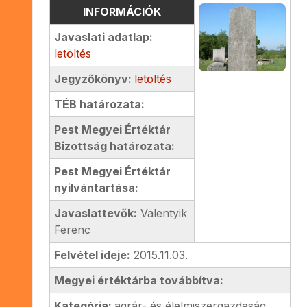
INFORMÁCIÓK
Javaslati adatlap:
letöltés
Jegyzőkönyv:
letöltés
TÉB határozata:
Pest Megyei Értéktár
Bizottság határozata:
Pest Megyei Értéktár
nyilvántartása:
Javaslattevők:
Valentyik
Ferenc
Felvétel ideje:
2015.11.03.
Megyei értéktárba továbbítva:
Kategória:
agrár- és élelmiszergazdaság