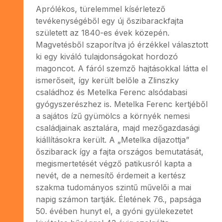
Aprólékos, türelemmel kísérletező
tevékenységéből egy új őszibarackfajta
született az 1840-es évek közepén.
Magvetésből szaporítva jó érzékkel választott
ki egy kiváló tulajdonságokat hordozó
magoncot. A fáról szemző hajtásokkal látta el
ismerőseit, így került belőle a Zlinszky
családhoz és Metelka Ferenc alsódabasi
gyógyszerészhez is. Metelka Ferenc kertjéből
a sajátos ízű gyümölcs a környék nemesi
családjainak asztalára, majd mezőgazdasági
kiállításokra került. A „Metelka díjazottja”
őszibarack így a fajta országos bemutatását,
megismertetését végző patikusról kapta a
nevét, de a nemesítő érdemeit a kertész
szakma tudományos szintű művelői a mai
napig számon tartják. Életének 76., papsága
50. évében hunyt el, a gyóni gyülekezetet