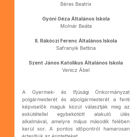
Béres Beatrix
Gyóni Géza Általános Iskola
Molnár Beáta
II. Rákóczi Ferenc Általános Iskola
Safranyik Bettina
Szent János Katolikus Általános Iskola
Venicz Ábel
A Gyermek- és Ifjúsági Önkormányzat
polgármesterét és alpolgármesterét a fenti
képviselők maguk közül választják meg az
eskütétellel egybekötött alakuló ülés
alkalmával, amelyre május második felében
kerül sor. A pontos időpontról hamarosan
értesítjük az érintetteket.