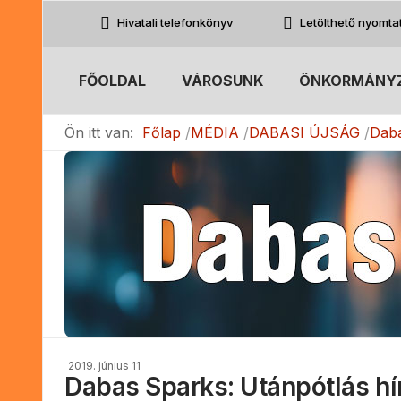
Hivatali telefonkönyv
Letölthető nyomt
FŐOLDAL
VÁROSUNK
ÖNKORMÁNY
Ön itt van:
Főlap
MÉDIA
DABASI ÚJSÁG
Daba
2019. június 11
Dabas Sparks: Utánpótlás hí