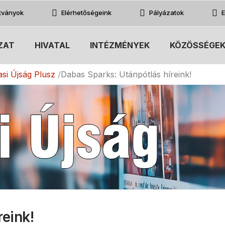
atványok
Elérhetőségeink
Pályázatok
E
ZAT
HIVATAL
INTÉZMÉNYEK
KÖZÖSSÉGE
si Újság Plusz
Dabas Sparks: Utánpótlás híreink!
reink!