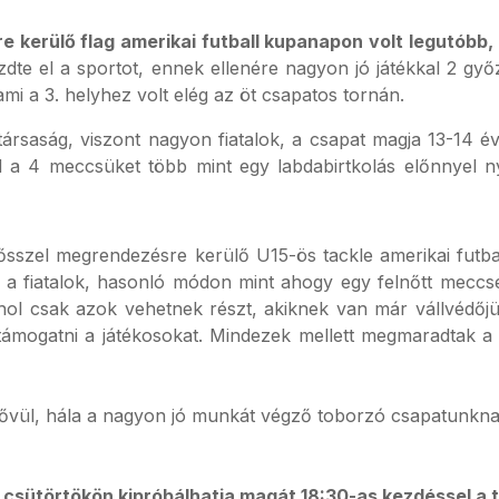
kerülő flag amerikai futball kupanapon volt legutóbb, 
dte el a sportot, ennek ellenére nagyon jó játékkal 2 g
 ami a 3. helyhez volt elég az öt csapatos tornán.
rsaság, viszont nagyon fiatalok, a csapat magja 13-14 éve
 a 4 meccsüket több mint egy labdabirtkolás előnnyel ny
sszel megrendezésre kerülő U15-ös tackle amerikai futbal
ak a fiatalok, hasonló módon mint ahogy egy felnőtt mecc
hol csak azok vehetnek részt, akiknek van már vállvédőjük
 támogatni a játékosokat. Mindezek mellett megmaradtak a k
ővül, hála a nagyon jó munkát végző toborzó csapatunkn
s csütörtökön kipróbálhatja magát 18:30-as kezdéssel a 