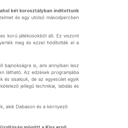
ahol két korosztályban indítottunk
yőzelmet és egy utolsó másodpercben
s korú játékosokból áll. Ez viszont
erték meg és ezzel hódították el a
l bajnokságra is, ami annyiban lesz
sen látható. Az edzések programjába
 és sisakjuk, de az egyesület egyik
ötelező jellegű technikai, labdás és
ak, akik Dabason és a környező
tűzoltóság mögött a Kiss ernő