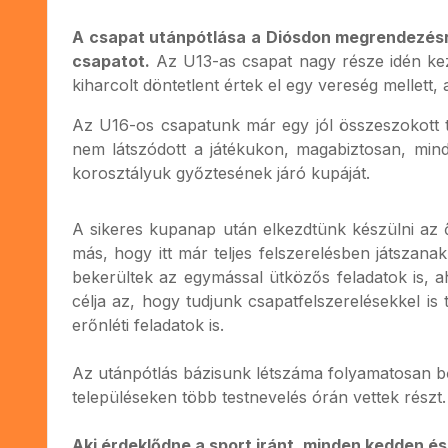
A csapat utánpótlása a Diósdon megrendezésre 
csapatot.
Az U13-as csapat nagy része idén kez
kiharcolt döntetlent értek el egy vereség mellett,
Az U16-os csapatunk már egy jól összeszokott tá
nem látszódott a játékukon, magabiztosan, mind
korosztályuk győztesének járó kupáját.
A sikeres kupanap után elkezdtünk készülni az ő
más, hogy itt már teljes felszerelésben játszan
bekerültek az egymással ütközős feladatok is, a
célja az, hogy tudjunk csapatfelszerelésekkel is
erőnléti feladatok is.
Az utánpótlás bázisunk létszáma folyamatosan b
településeken több testnevelés órán vettek részt.
Aki érdeklődne a sport iránt, minden kedden é