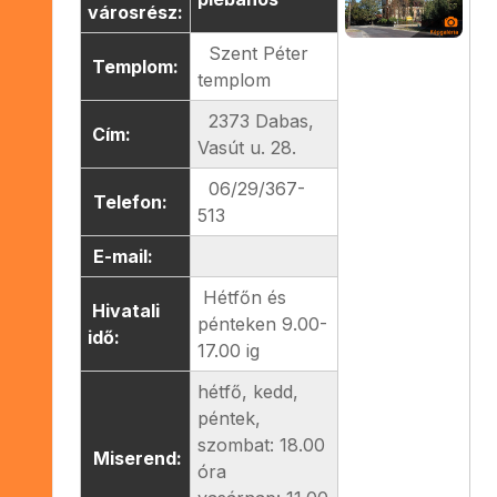
városrész:
Szent Péter
Templom:
templom
2373 Dabas,
Cím:
Vasút u. 28.
06/29/367-
Telefon:
513
E-mail:
Hétfőn és
Hivatali
pénteken 9.00-
idő:
17.00 ig
hétfő, kedd,
péntek,
szombat: 18.00
Miserend:
óra