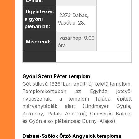
Ügyintézés
2373 Dabas,
a gyóni
Vasút u. 28.
plébánián:
vasárnap: 9.00
Miserend:
óra
Gyóni Szent Péter templom
Gót stílusú 1926-ban épült, új keletű templom.
Templomkertjében az Egyház jótevői
nyugszanak, a templom falába épített
márványtáblák alatt (Lindmayer Gyula,
Katolnay, Pataki Andorné, Gugyerás Katalin
és Gyón első plébánosa: Durnyi Alajos).
Dabasi-Szőlők Őrző Angyalok temploma