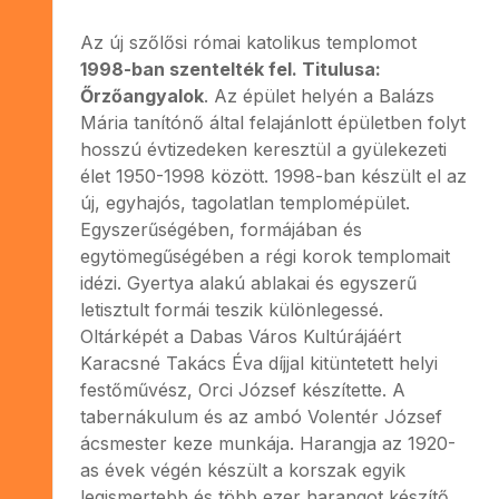
Az új szőlősi római katolikus templomot
1998-ban szentelték fel. Titulusa:
Őrzőangyalok
. Az épület helyén a Balázs
Mária tanítónő által felajánlott épületben folyt
hosszú évtizedeken keresztül a gyülekezeti
élet 1950-1998 között. 1998-ban készült el az
új, egyhajós, tagolatlan templomépület.
Egyszerűségében, formájában és
egytömegűségében a régi korok templomait
idézi. Gyertya alakú ablakai és egyszerű
letisztult formái teszik különlegessé.
Oltárképét a Dabas Város Kultúrájáért
Karacsné Takács Éva díjjal kitüntetett helyi
festőművész, Orci József készítette. A
tabernákulum és az ambó Volentér József
ácsmester keze munkája. Harangja az 1920-
as évek végén készült a korszak egyik
legismertebb és több ezer harangot készítő