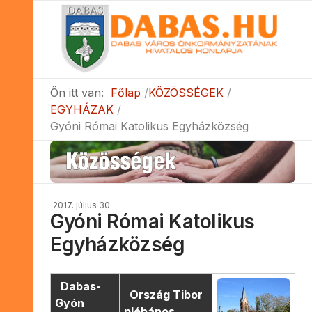
Ön itt van:
Főlap
KÖZÖSSÉGEK
EGYHÁZAK
Gyóni Római Katolikus Egyházközség
2017. július 30
Gyóni Római Katolikus
Egyházközség
Dabas-
Ország Tibor
Gyón
plébános