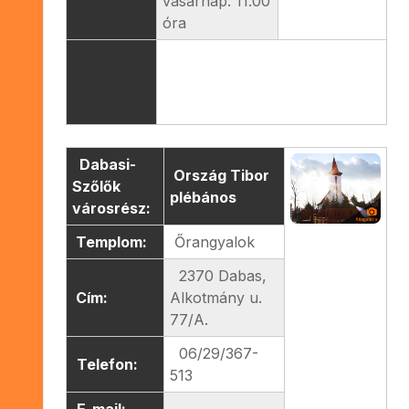
vasárnap: 11.00
óra
Dabasi-
Ország Tibor
Szőlők
plébános
városrész:
Templom:
Őrangyalok
2370 Dabas,
Cím:
Alkotmány u.
77/A.
06/29/367-
Telefon:
513
E-mail: