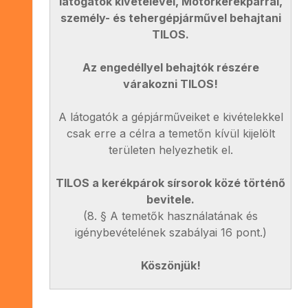
látogatók kivételével, Motorkerékpárral,
személy- és tehergépjárművel behajtani
TILOS.
Az engedéllyel behajtók részére
várakozni TILOS!
A látogatók a gépjárműveiket e kivételekkel
csak erre a célra a temetőn kívül kijelölt
területen helyezhetik el.
TILOS a kerékpárok sírsorok közé történő
bevitele.
(8. § A temetők használatának és
igénybevételének szabályai 16 pont.)
Köszönjük!