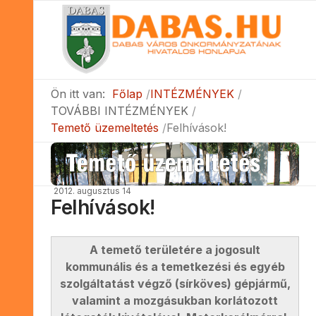
Ön itt van:
Főlap
INTÉZMÉNYEK
TOVÁBBI INTÉZMÉNYEK
Temető üzemeltetés
Felhívások!
2012. augusztus 14
Felhívások!
A temető területére a jogosult
kommunális és a temetkezési és egyéb
szolgáltatást végző (sírköves) gépjármű,
valamint a mozgásukban korlátozott