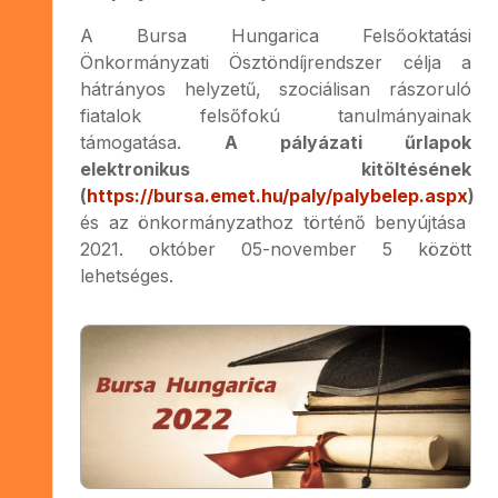
A Bursa Hungarica Felsőoktatási
Önkormányzati Ösztöndíjrendszer célja a
hátrányos helyzetű, szociálisan rászoruló
fiatalok felsőfokú tanulmányainak
támogatása.
A pályázati űrlapok
elektronikus kitöltésének
(
https://bursa.emet.hu/paly/palybelep.aspx
)
és az önkormányzathoz történő benyújtása
2021. október 05-november 5 között
lehetséges.