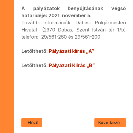
A pályázatok benyújtásának végső
határideje: 2021. november 5.
További információk: Dabasi Polgármesteri
Hivatal (2370 Dabas, Szent István tér 1/b)
telefon: 29/561-260 és 29/561-200
Letölthető:
Pályázati kiírás „A”
Letölthető:
Pályázati Kiírás „B”
Előző cikk: FELHÍVÁS PARTNERSÉGI VÉLEMÉNYEZÉSR
Következő cikk: 
Előző
Következő