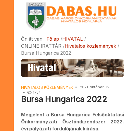
Ön itt van:
Főlap
HIVATAL
ONLINE IRATTÁR
Hivatalos közlemények
Bursa Hungarica 2022
HIVATALOS KÖZLEMÉNYEK
2021. október 05
1754
Bursa Hungarica 2022
Megjelent a Bursa Hungarica Felsőoktatási
Önkormányzati Ösztöndíjrendszer 2022.
évi pályázati fordulójának kiírása.