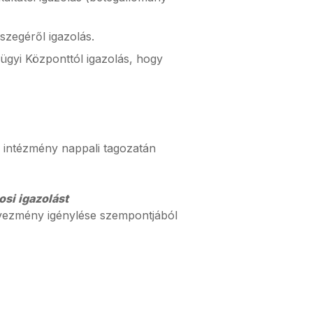
sszegéről igazolás.
ügyi Központtól igazolás, hogy
i intézmény nappali tagozatán
osi igazolást
vezmény igénylése szempontjából