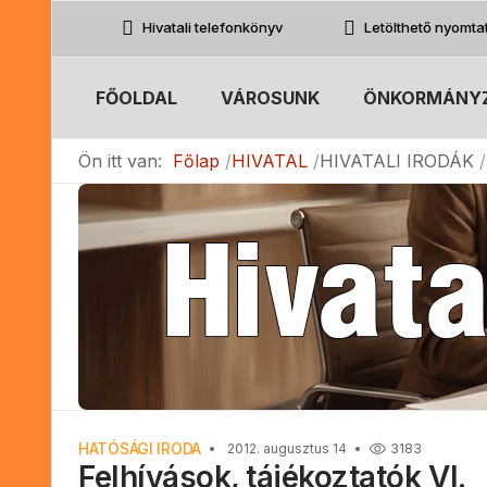
Hivatali telefonkönyv
Letölthető nyomt
FŐOLDAL
VÁROSUNK
ÖNKORMÁNY
Ön itt van:
Főlap
HIVATAL
HIVATALI IRODÁK
HATÓSÁGI IRODA
2012. augusztus 14
3183
Felhívások, tájékoztatók VI.