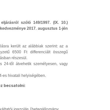
járásról szóló 149/1997. (IX. 10.)
 kedvezménye 2017. augusztus 1-jén
ásra került az alábbiak szerint: az a
zetű 6500 Ft differenciált összegű
ásban részesül.
s 24-től átvehetik személyesen, vagy
-es hivatali helyiségében.
z becsatolni:
ltatói igazolás (betegállomány