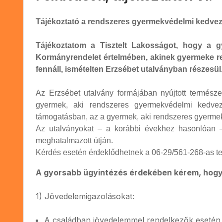
Tájékoztató a rendszeres gyermekvédelmi kedve
Tájékoztatom a Tisztelt Lakosságot, hogy a gy
Kormányrendelet értelmében, akinek gyermeke r
fennáll, ismételten Erzsébet utalványban részesül
Az Erzsébet utalvány formájában nyújtott természe
gyermek, aki rendszeres gyermekvédelmi kedvezm
támogatásban, az a gyermek, aki rendszeres gyerme
Az utalványokat – a korábbi évekhez hasonlóan – 
meghatalmazott útján.
Kérdés esetén érdeklődhetnek a 06-29/561-268-as tel
A gyorsabb ügyintézés érdekében kérem, hogy
1) Jövedelemigazolásokat:
A családban jövedelemmel rendelkezők esetén 