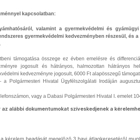
zménnyel kapcsolatban:
ámhatósáról, valamint a gyermekvédelmi és gyámügyi el
endszeres gyermekvédelmi kedvezményben részesül, és a
.
tbeni támogatása összege ez évben emelésre és differenciál
ényre jogosult és hátrányos, halmozottan hátrányos hely
kvédelmi kedvezményre jogosult, 6000 Ft alapösszegű támogat
a Polgármesteri Hivatal Ügyfélszolgálati Irodáján augusztu
efonszámon, vagy a Dabasi Polgármesteri Hivatal I. emelet 104
 az alábbi dokumentumokat szíveskedjenek a kérelemhe
a kérelem beadását megelőző 3 havi átlagkeresetéről munká