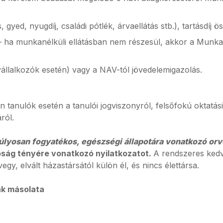
gyed, nyugdíj, családi pótlék, árvaellátás stb.), tartásdíj ö
– ha munkanélküli ellátásban nem részesül, akkor a Munka
vállalkozók esetén) vagy a NAV-tól jövedelemigazolás.
 tanulók esetén a tanulói jogviszonyról, felsőfokú oktatás
ról.
úlyosan fogyatékos, egészségi állapotára vonatkozó orv
óság tényére vonatkozó nyilatkozatot.
A rendszeres ked
egy, elvált házastársától külön él, és nincs élettársa.
ak másolata