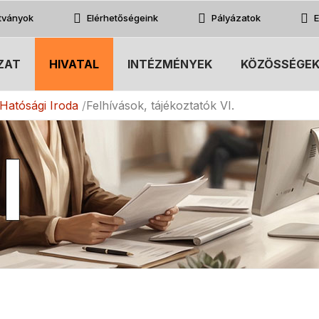
atványok
Elérhetőségeink
Pályázatok
E
ZAT
HIVATAL
INTÉZMÉNYEK
KÖZÖSSÉGE
Hatósági Iroda
Felhívások, tájékoztatók VI.