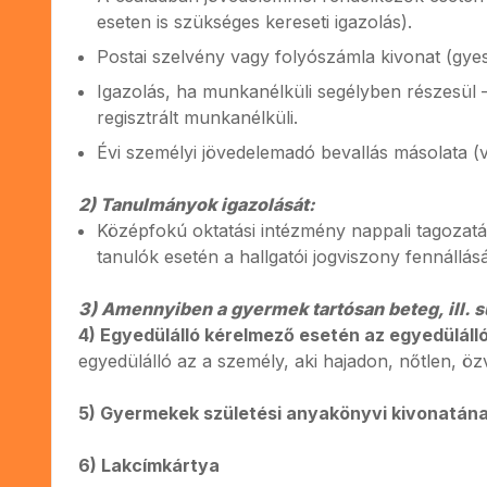
eseten is szükséges kereseti igazolás).
Postai szelvény vagy folyószámla kivonat (gyes, 
Igazolás, ha munkanélküli segélyben részesül 
regisztrált munkanélküli.
Évi személyi jövedelemadó bevallás másolata (
2) Tanulmányok igazolását:
Középfokú oktatási intézmény nappali tagozatán
tanulók esetén a hallgatói jogviszony fennállásá
3) Amennyiben a gyermek tartósan beteg, ill. s
4) Egyedülálló kérelmező esetén az egyedüláll
egyedülálló az a személy, aki hajadon, nőtlen, özv
5) Gyermekek születési anyakönyvi kivonatán
6) Lakcímkártya