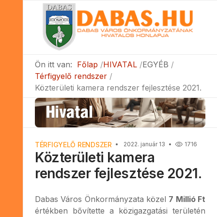
Ön itt van:
Főlap
HIVATAL
EGYÉB
Térfigyelő rendszer
Közterületi kamera rendszer fejlesztése 2021.
TÉRFIGYELŐ RENDSZER
2022. január 13
1716
Közterületi kamera
rendszer fejlesztése 2021.
Dabas Város Önkormányzata közel
7 Millió Ft
értékben bővítette a közigazgatási területén