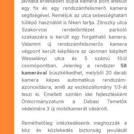
javítása érdekében dupla kamera pont létesült
egy fix és egy rendszámfelismerő kamera
segítségével. Reméljük az utca sebességhatárt
túllépő használóit is féken tartja. Zlinszky utca
Szakorvosi rendelőintézet parkoló
szakaszára is került egy forgatható kamera.
Valamint új rendszámfelismerős kamera
végpont került kiépítésre az újonnan kiépített
Wesselényi utca és 5 számú főút
csomópontban. Jelenleg a rendszer
58
kamerával
büszkélkedhet, melyből 20 darab
kamera képes automatikus rendszám-
azonosításra, ami8 az eszközállomány 1/3-át
teszi ki. Emellett szintén idei fejlesztésként
Önkormányzatunk a Dabasi Temetők
védelmére 3 új mobilkamerát vásárolt.
Remélhetőleg intézkedéseink meghozzák a
köz és közlekedés biztonság javulását