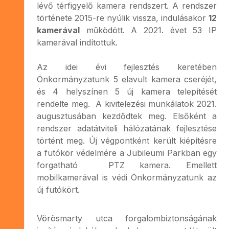
lévő térfigyelő kamera rendszert. A rendszer
története 2015-re nyúlik vissza, indulásakor
12
kamerával
működött. A 2021. évet 53 IP
kamerával indítottuk.
Az idei évi fejlesztés keretében
Önkormányzatunk 5 elavult kamera cseréjét,
és 4 helyszínen 5 új kamera telepítését
rendelte meg. A kivitelezési munkálatok 2021.
augusztusában kezdődtek meg. Elsőként a
rendszer adatátviteli hálózatának fejlesztése
történt meg. Új végpontként került kiépítésre
a futókör védelmére a Jubileumi Parkban egy
forgatható PTZ kamera. Emellett
mobilkamerával is védi Önkormányzatunk az
új futókört.
Vörösmarty utca forgalombiztonságának