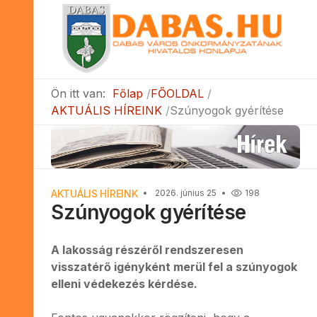
Ön itt van:
Főlap
FŐOLDAL
AKTUÁLIS HÍREINK
Szúnyogok gyérítése
AKTUÁLIS HÍREINK
2026. június 25
198
Szúnyogok gyérítése
A lakosság részéről rendszeresen
visszatérő igényként merül fel a szúnyogok
elleni védekezés kérdése.