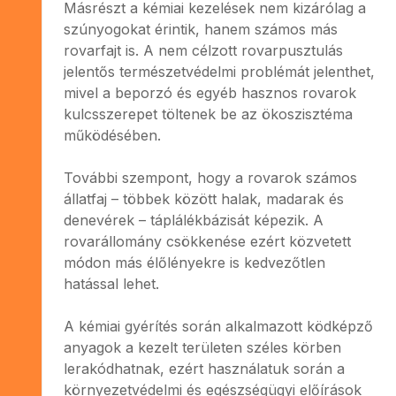
Másrészt a kémiai kezelések nem kizárólag a
szúnyogokat érintik, hanem számos más
rovarfajt is. A nem célzott rovarpusztulás
jelentős természetvédelmi problémát jelenthet,
mivel a beporzó és egyéb hasznos rovarok
kulcsszerepet töltenek be az ökoszisztéma
működésében.
További szempont, hogy a rovarok számos
állatfaj – többek között halak, madarak és
denevérek – táplálékbázisát képezik. A
rovarállomány csökkenése ezért közvetett
módon más élőlényekre is kedvezőtlen
hatással lehet.
A kémiai gyérítés során alkalmazott ködképző
anyagok a kezelt területen széles körben
lerakódhatnak, ezért használatuk során a
környezetvédelmi és egészségügyi előírások