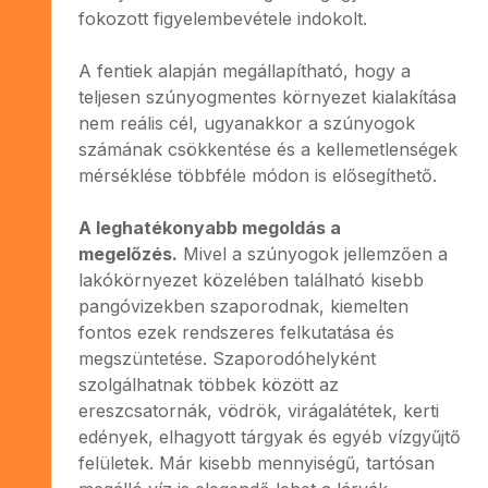
fokozott figyelembevétele indokolt.
A fentiek alapján megállapítható, hogy a
teljesen szúnyogmentes környezet kialakítása
nem reális cél, ugyanakkor a szúnyogok
számának csökkentése és a kellemetlenségek
mérséklése többféle módon is elősegíthető.
A leghatékonyabb megoldás a
megelőzés.
Mivel a szúnyogok jellemzően a
lakókörnyezet közelében található kisebb
pangóvizekben szaporodnak, kiemelten
fontos ezek rendszeres felkutatása és
megszüntetése. Szaporodóhelyként
szolgálhatnak többek között az
ereszcsatornák, vödrök, virágalátétek, kerti
edények, elhagyott tárgyak és egyéb vízgyűjtő
felületek. Már kisebb mennyiségű, tartósan