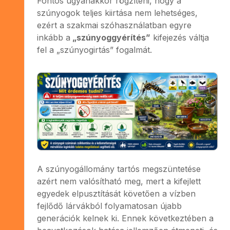
Fontos ugyanakkor rögzíteni, hogy a
szúnyogok teljes kiirtása nem lehetséges,
ezért a szakmai szóhasználatban egyre
inkább a
„szúnyoggyérítés”
kifejezés váltja
fel a „szúnyogirtás” fogalmát.
A szúnyogállomány tartós megszüntetése
azért nem valósítható meg, mert a kifejlett
egyedek elpusztítását követően a vízben
fejlődő lárvákból folyamatosan újabb
generációk kelnek ki. Ennek következtében a