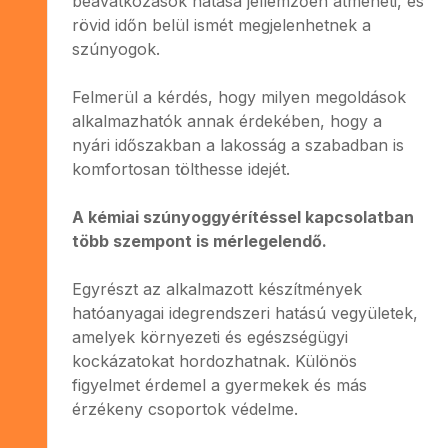
beavatkozások hatása jellemzően átmeneti, és
rövid időn belül ismét megjelenhetnek a
szúnyogok.
Felmerül a kérdés, hogy milyen megoldások
alkalmazhatók annak érdekében, hogy a
nyári időszakban a lakosság a szabadban is
komfortosan tölthesse idejét.
A kémiai szúnyoggyérítéssel kapcsolatban
több szempont is mérlegelendő.
Egyrészt az alkalmazott készítmények
hatóanyagai idegrendszeri hatású vegyületek,
amelyek környezeti és egészségügyi
kockázatokat hordozhatnak. Különös
figyelmet érdemel a gyermekek és más
érzékeny csoportok védelme.