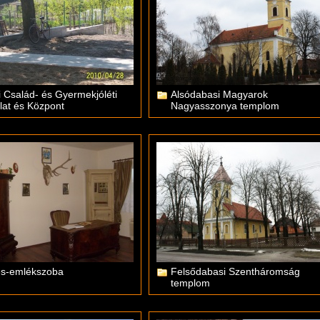
 Család- és Gyermekjóléti
Alsódabasi Magyarok
lat és Központ
Nagyasszonya templom
és-emlékszoba
Felsődabasi Szentháromság
templom