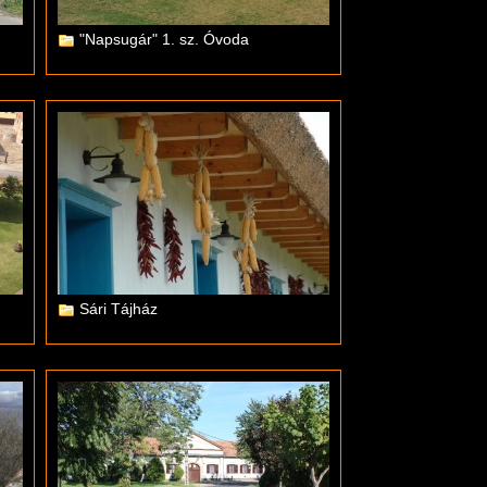
"Napsugár" 1. sz. Óvoda
Sári Tájház