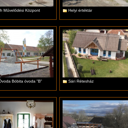
h Művelődési Központ
Helyi értéktár
 Óvoda Bóbita óvoda "B"
Sári Rétesház