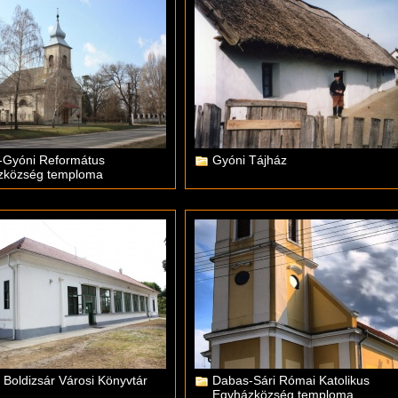
-Gyóni Református
Gyóni Tájház
zközség temploma
 Boldizsár Városi Könyvtár
Dabas-Sári Római Katolikus
Egyházközség temploma