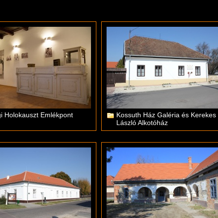
i Holokauszt Emlékpont
Kossuth Ház Galéria és Kerekes
László Alkotóház