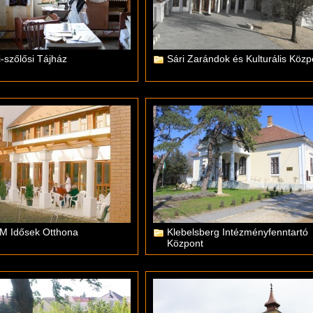
-szőlősi Tájház
Sári Zarándok és Kulturális Közp
M Idősek Otthona
Klebelsberg Intézményfenntartó
Központ