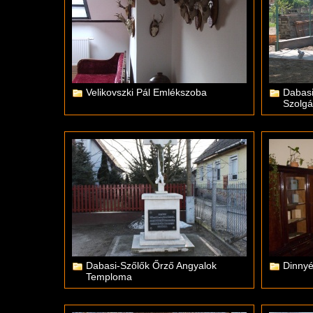
Velikovszki Pál Emlékszoba
Dabasi
Szolgá
Dabasi-Szőlők Őrző Angyalok
Dinny
Temploma