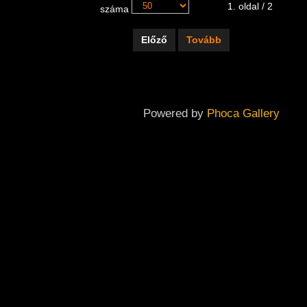
1. oldal / 2
száma
Előző
Tovább
Powered by
Phoca Gallery
Copyright ©
2026
Dabas Város Önkormányzatának Galériája