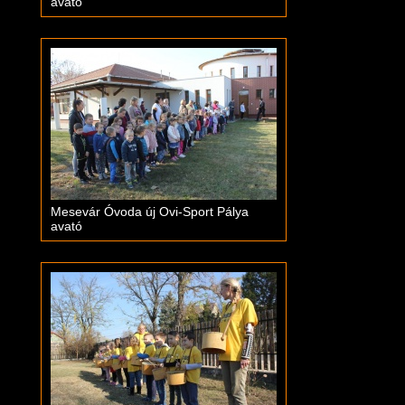
avató
Mesevár Óvoda új Ovi-Sport Pálya
avató