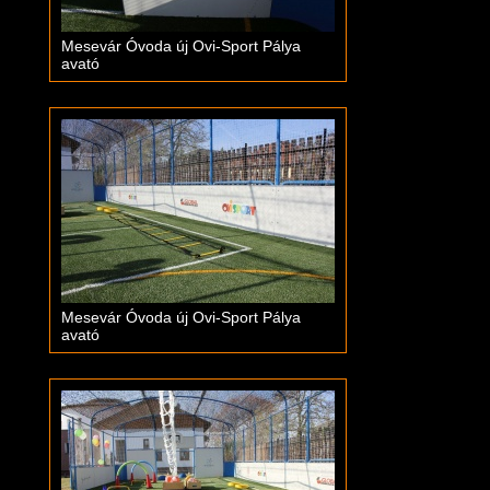
Mesevár Óvoda új Ovi-Sport Pálya
avató
Mesevár Óvoda új Ovi-Sport Pálya
avató