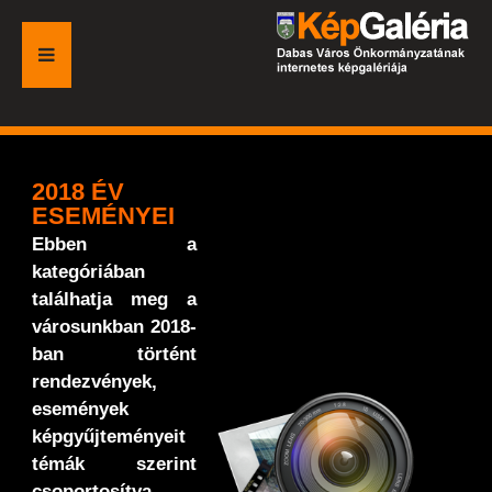
FŐOLDAL
GALÉRIA
2018 ÉV
ESEMÉNYEI
ESEMÉNYEK
Ebben a
kategóriában
VÁROSI HONLAP
találhatja meg a
városunkban 2018-
ban történt
rendezvények,
események
képgyűjteményeit
témák szerint
csoportosítva.