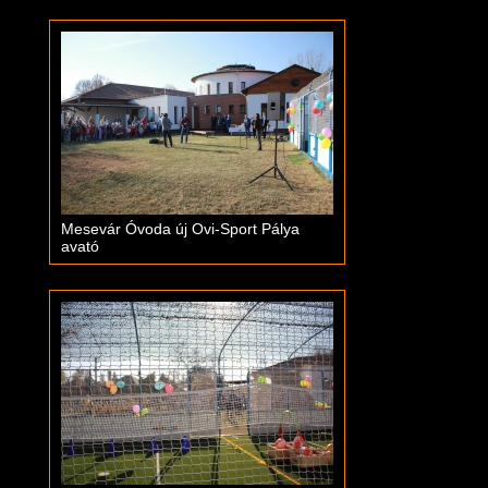
Mesevár Óvoda új Ovi-Sport Pálya
avató