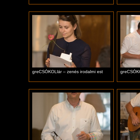
greCSÓKOLlár – zenés irodalmi est
greCSÓKOL