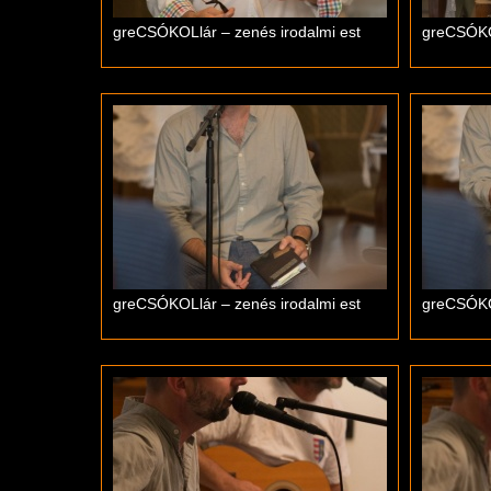
greCSÓKOLlár – zenés irodalmi est
greCSÓKOL
greCSÓKOLlár – zenés irodalmi est
greCSÓKOL