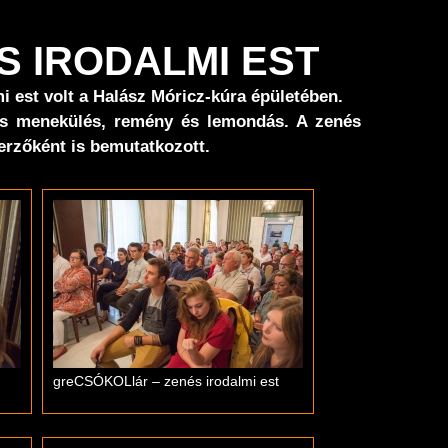
S IRODALMI EST
 est volt a Halász Móricz-kúra épületében.
 és menekülés, remény és lemondás. A zenés
erzőként is bemutatkozott.
greCSÓKOLlár – zenés irodalmi est