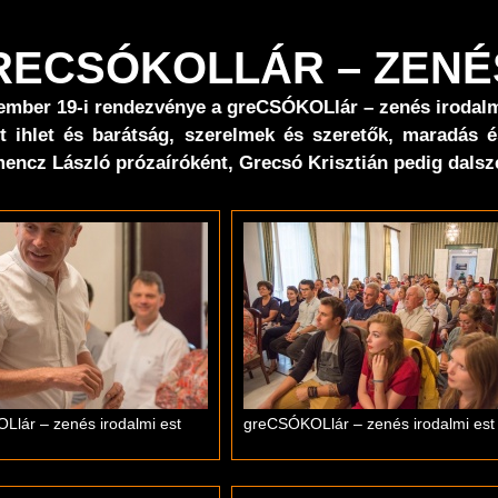
GRECSÓKOLLÁR – ZENÉ
mber 19-i rendezvénye a greCSÓKOLlár – zenés irodalmi
ült ihlet és barátság, szerelmek és szeretők, maradás
encz László prózaíróként, Grecsó Krisztián pedig dalsz
lár – zenés irodalmi est
greCSÓKOLlár – zenés irodalmi est