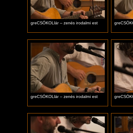
greCSÓKOLlár – zenés irodalmi est
greCSÓKOL
greCSÓKOLlár – zenés irodalmi est
greCSÓKOL