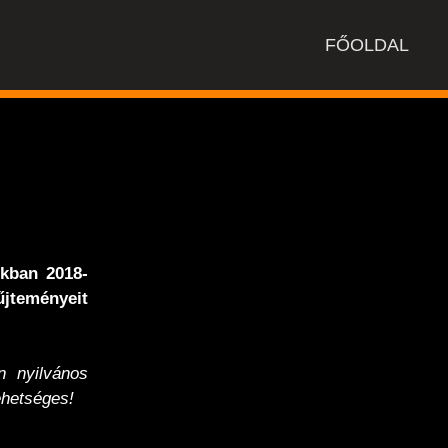
FŐOLDAL
nkban 2018-
jteményeit
 nyilvános
hetséges!