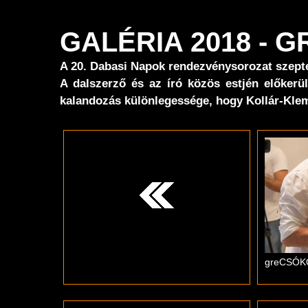
GALÉRIA 2018 - 
A 20. Dabasi Napok rendezvénysorozat szepte
A dalszerző és az író közös estjén előker
kalandozás különlegessége, hogy Kollár-Klem
greCSÓKOL