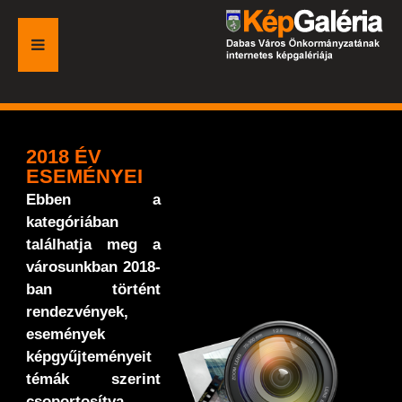
FŐOLDAL
GALÉRIA
2018 ÉV
ESEMÉNYEI
ESEMÉNYEK
Ebben a
kategóriában
VÁROSI HONLAP
találhatja meg a
városunkban 2018-
ban történt
rendezvények,
események
képgyűjteményeit
témák szerint
csoportosítva.