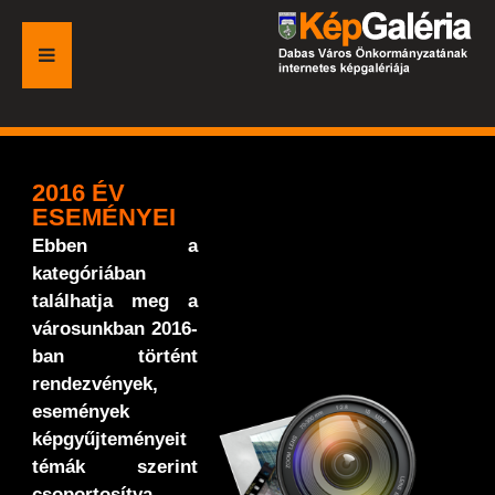
FŐOLDAL
GALÉRIA
2016 ÉV
ESEMÉNYEI
ESEMÉNYEK
Ebben a
kategóriában
VÁROSI HONLAP
találhatja meg a
városunkban 2016-
ban történt
rendezvények,
események
képgyűjteményeit
témák szerint
csoportosítva.