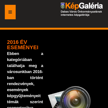
FŐOLDAL
GALÉRIA
2016 ÉV
ESEMÉNYEI
ESEMÉNYEK
Ebben a
kategóriában
VÁROSI HONLAP
találhatja meg a
városunkban 2016-
ban történt
rendezvények,
események
képgyűjteményeit
témák szerint
csoportosítva.