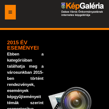
FŐOLDAL
GALÉRIA
2015 ÉV
ESEMÉNYEI
ESEMÉNYEK
Ebben a
kategóriában
VÁROSI HONLAP
találhatja meg a
városunkban 2015-
ben történt
rendezvények,
események
képgyűjteményeit
témák szerint
csoportosítva.