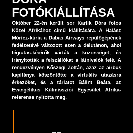
FOTÓKIÁLLÍTÁSA
Október 22-én került sor Karlik Dóra fotós
Közel Afrikához című kiállítására. A Halász
Móricz-kúria a Dabas Airways repülőgépének
fedélzetévé változott ezen a délutánon, ahol
légiutas-kísérők várták a közönséget, és
irányították a felszállókat a látnivalók felé. A
rendezvényen Kőszegi Zoltán, azaz az airbus
kapitánya köszöntötte a virtuális utazásra
érkezőket, és a tárlatot Bálint Beáta, az
Evangélikus Külmissziói Egyesület Afrika-
referense nyitotta meg.