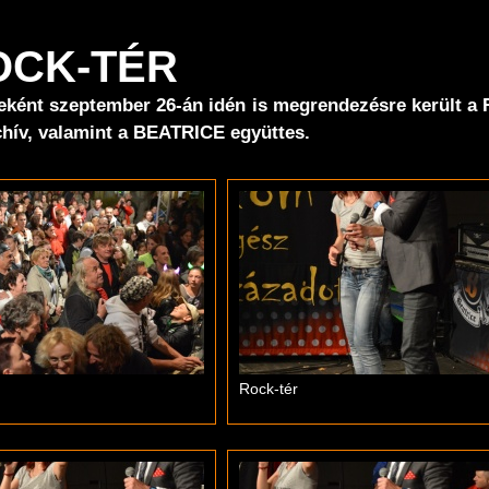
ROCK-TÉR
eként szeptember 26-án idén is megrendezésre került a 
chív, valamint a BEATRICE együttes.
Rock-tér