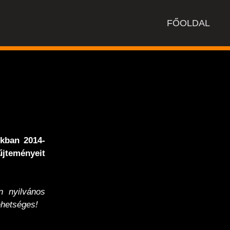
FŐOLDAL
nkban 2014-
jteményeit
 nyilvános
hetséges!