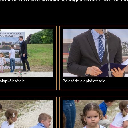
alapkőletétele
Bölcsőde alapkőletétele