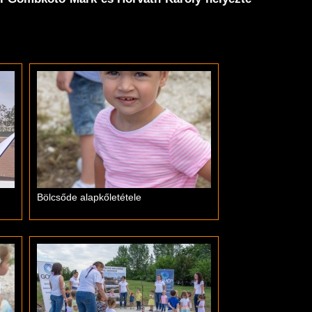
Bölcsőde alapkőletétele