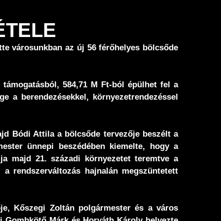
ÉTELE
tte városunkban az új 56 férőhelyes bölcsőde
támogatásból, 584,71 M Ft-ból épülhet fel a
ge a berendezésekkel, környezetrendezéssel
 Bódi Attila a bölcsőde tervezője beszélt a
mester ünnepi beszédében kiemelte, hogy a
lja majd 21. századi környezetet teremtve a
l a rendszerváltozás hajnalán megszüntetett
je, Kőszegi Zoltán polgármester és a város
etői Gombkötő Márk és Horváth Károly helyezte