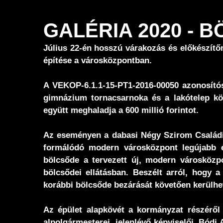
GALÉRIA 2020 -
Július 22-én hosszú várakozás és előkészítő
építése a városközpontban.
A VEKOP-6.1.1-15-PT1-2016-00050 azonosítós
gimnázium tornacsarnoka és a lakótelep kö
együtt meghaladja a 600 millió forintot.
Az eseményen a dabasi Négy Szirom Családi 
formálódó modern városközpont legújabb é
bölcsőde a tervezett új, modern városközpo
bölcsődei ellátásban. Beszélt arról, hogy 
korábbi bölcsőde bezárását követően kerülhet
Az épület alapkövét a kormányzat részéről
alpolgármesterei, jelenlévő képviselői, Bódi