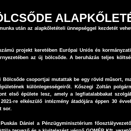
 BÖLCSŐDE ALAPKŐLET
munka után az alapkőletételi ünnepséggel kezdetét vehe
zámú projekt keretében Európai Uniós és kormányzati 
rnyezetében az új bölcsőde. A beruházás teljes költsé
Bölcsőde csoportjai mutattak be egy rövid műsort, majd
pületének különlegességeiről. Kőszegi Zoltán polgár
nt első épülete lesz, amely a legfiatalabbakat szolgá
a 2021-re elkészülő intézmény átadójára éppen 30 évve
 sor.
 Puskás Dániel a Pénzügyminisztérium főosztályvezető
 Attila tervező és a kivitelezést végző GOMÉP Kft. vez