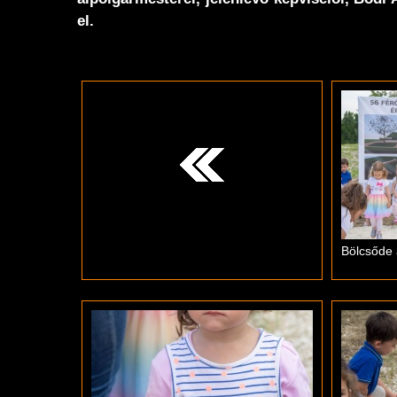
el.
Bölcsőde 