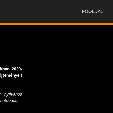
FŐOLDAL
nkban 2020-
jteményeit
 nyilvános
hetséges!