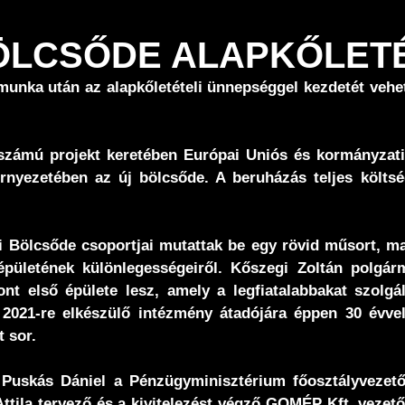
 BÖLCSŐDE ALAPKŐLET
munka után az alapkőletételi ünnepséggel kezdetét vehe
zámú projekt keretében Európai Uniós és kormányzati 
rnyezetében az új bölcsőde. A beruházás teljes költsé
Bölcsőde csoportjai mutattak be egy rövid műsort, majd
pületének különlegességeiről. Kőszegi Zoltán polgár
nt első épülete lesz, amely a legfiatalabbakat szolgá
a 2021-re elkészülő intézmény átadójára éppen 30 évve
 sor.
 Puskás Dániel a Pénzügyminisztérium főosztályvezető
 Attila tervező és a kivitelezést végző GOMÉP Kft. vez