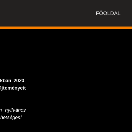
FŐOLDAL
nkban 2020-
jteményeit
 nyilvános
hetséges!