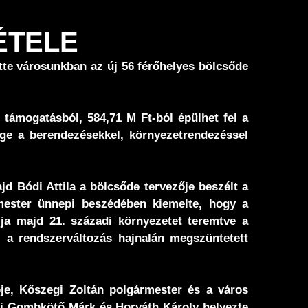
ÉTELE
tte városunkban az új 56 férőhelyes bölcsőde
támogatásból, 584,71 M Ft-ból épülhet fel a
ge a berendezésekkel, környezetrendezéssel
 Bódi Attila a bölcsőde tervezője beszélt a
mester ünnepi beszédében kiemelte, hogy a
lja majd 21. századi környezetet teremtve a
l a rendszerváltozás hajnalán megszüntetett
je, Kőszegi Zoltán polgármester és a város
etői Gombkötő Márk és Horváth Károly helyezte