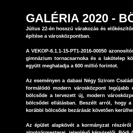
GALÉRIA 2020 -
Július 22-én hosszú várakozás és előkészítő
építése a városközpontban.
A VEKOP-6.1.1-15-PT1-2016-00050 azonosítós
gimnázium tornacsarnoka és a lakótelep kö
együtt meghaladja a 600 millió forintot.
Az eseményen a dabasi Négy Szirom Családi 
formálódó modern városközpont legújabb é
bölcsőde a tervezett új, modern városközpo
bölcsődei ellátásban. Beszélt arról, hogy 
korábbi bölcsőde bezárását követően kerülhet
Az épület alapkövét a kormányzat részéről
alpolgármesterei, jelenlévő képviselői, Bódi