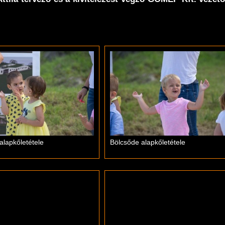
alapkőletétele
Bölcsőde alapkőletétele