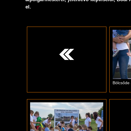
el.
Bölcsőde 