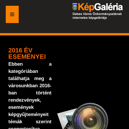
FŐOLDAL
GALÉRIA
2016 ÉV
ESEMÉNYEI
ESEMÉNYEK
Ebben a
kategóriában
VÁROSI HONLAP
találhatja meg a
városunkban 2016-
ban történt
rendezvények,
események
képgyűjteményeit
témák szerint
csoportosítva.