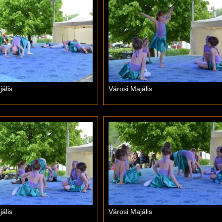
ális
Városi Majális
ális
Városi Majális