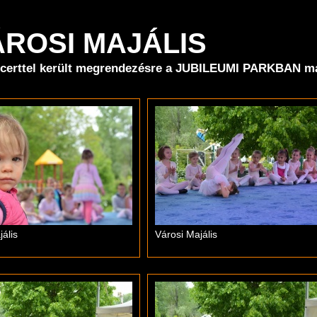
ÁROSI MAJÁLIS
ncerttel került megrendezésre a JUBILEUMI PARKBAN máj
ális
Városi Majális