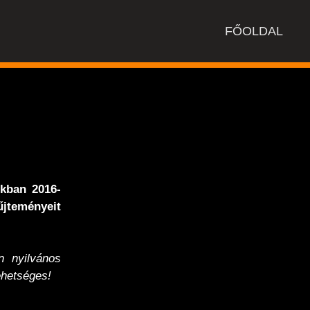
FŐOLDAL
nkban 2016-
jteményeit
 nyilvános
hetséges!