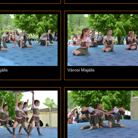
ális
Városi Majális