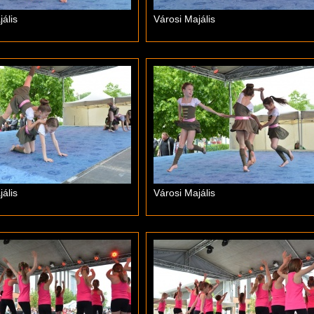
ális
Városi Majális
ális
Városi Majális