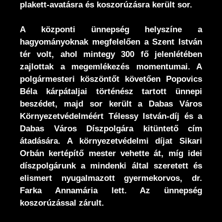
plakett-avatásra és koszorúzásra került sor.
A központi ünnepség helyszíne a
hagyományoknak megfelelően a Szent István
tér volt, ahol mintegy 300 fő jelenlétében
zajlottak a megemlékezés momentumai. A
polgármesteri köszöntőt követően Popovics
Béla kárpátaljai történész tartott ünnepi
beszédet, majd sor került a Dabas Város
Környezetvédelméért Télessy István-díj és a
Dabas Város Díszpolgára kitüntető cím
átadására. A környezetvédelmi díjat Sikari
Orbán kertépítő mester vehette át, míg idei
díszpolgárunk a mindenki által szeretett és
elismert nyugalmazott gyermekorvos, dr.
Farka Annamária lett. Az ünnepség
koszorúzással zárult.