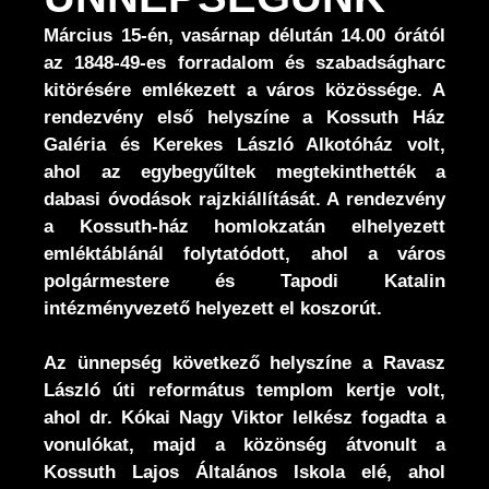
Március 15-én, vasárnap délután 14.00 órától
az 1848-49-es forradalom és szabadságharc
kitörésére emlékezett a város közössége. A
rendezvény első helyszíne a Kossuth Ház
Galéria és Kerekes László Alkotóház volt,
ahol az egybegyűltek megtekinthették a
dabasi óvodások rajzkiállítását. A rendezvény
a Kossuth-ház homlokzatán elhelyezett
emléktáblánál folytatódott, ahol a város
polgármestere és Tapodi Katalin
intézményvezető helyezett el koszorút.
Az ünnepség következő helyszíne a Ravasz
László úti református templom kertje volt,
ahol dr. Kókai Nagy Viktor lelkész fogadta a
vonulókat, majd a közönség átvonult a
Kossuth Lajos Általános Iskola elé, ahol