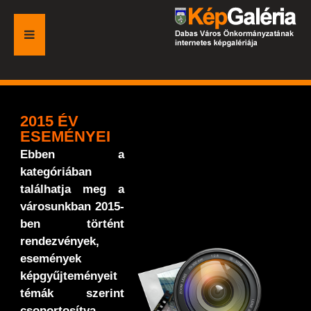
FŐOLDAL
GALÉRIA
2015 ÉV
ESEMÉNYEI
ESEMÉNYEK
Ebben a
kategóriában
VÁROSI HONLAP
találhatja meg a
városunkban 2015-
ben történt
rendezvények,
események
képgyűjteményeit
témák szerint
csoportosítva.