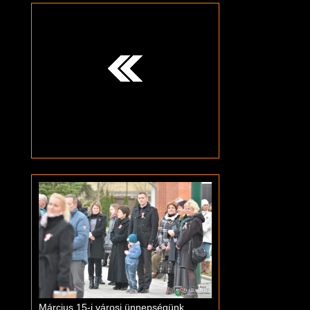
Március 15-i városi ünnepségünk