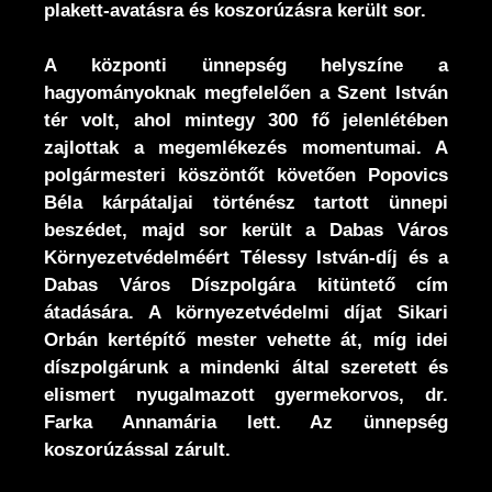
plakett-avatásra és koszorúzásra került sor.
A központi ünnepség helyszíne a
hagyományoknak megfelelően a Szent István
tér volt, ahol mintegy 300 fő jelenlétében
zajlottak a megemlékezés momentumai. A
polgármesteri köszöntőt követően Popovics
Béla kárpátaljai történész tartott ünnepi
beszédet, majd sor került a Dabas Város
Környezetvédelméért Télessy István-díj és a
Dabas Város Díszpolgára kitüntető cím
átadására. A környezetvédelmi díjat Sikari
Orbán kertépítő mester vehette át, míg idei
díszpolgárunk a mindenki által szeretett és
elismert nyugalmazott gyermekorvos, dr.
Farka Annamária lett. Az ünnepség
koszorúzással zárult.