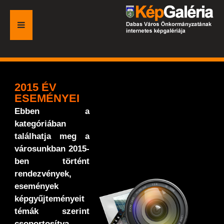
FŐOLDAL
GALÉRIA
2015 ÉV
ESEMÉNYEI
ESEMÉNYEK
Ebben a
kategóriában
VÁROSI HONLAP
találhatja meg a
városunkban 2015-
ben történt
rendezvények,
események
képgyűjteményeit
témák szerint
csoportosítva.