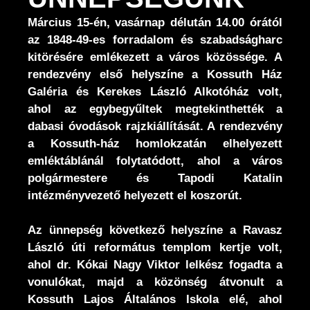
Március 15-én, vasárnap délután 14.00 órától
az 1848-49-es forradalom és szabadságharc
kitörésére emlékezett a város közössége. A
rendezvény első helyszíne a Kossuth Ház
Galéria és Kerekes László Alkotóház volt,
ahol az egybegyűltek megtekinthették a
dabasi óvodások rajzkiállítását. A rendezvény
a Kossuth-ház homlokzatán elhelyezett
emléktáblánál folytatódott, ahol a város
polgármestere és Tapodi Katalin
intézményvezető helyezett el koszorút.
Az ünnepség következő helyszíne a Ravasz
László úti református templom kertje volt,
ahol dr. Kókai Nagy Viktor lelkész fogadta a
vonulókat, majd a közönség átvonult a
Kossuth Lajos Általános Iskola elé, ahol