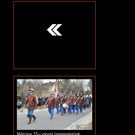
Március 15-i városi ünnepségünk