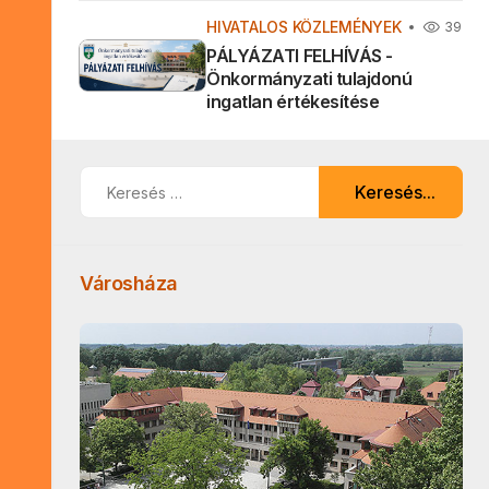
HIVATALOS KÖZLEMÉNYEK
39
PÁLYÁZATI FELHÍVÁS -
Önkormányzati tulajdonú
ingatlan értékesítése
Keresés...
Keresés...
Városháza