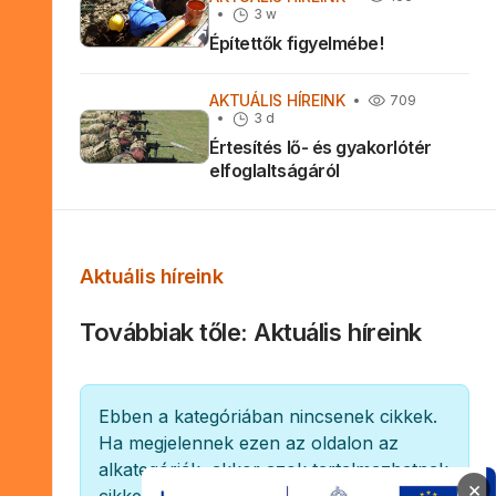
3 w
Építettők figyelmébe!
AKTUÁLIS HÍREINK
709
3 d
Értesítés lő- és gyakorlótér
elfoglaltságáról
Aktuális híreink
Továbbiak tőle: Aktuális híreink
Információ
Ebben a kategóriában nincsenek cikkek.
Ha megjelennek ezen az oldalon az
alkategóriák, akkor azok tartalmazhatnak
×
cikkeket.