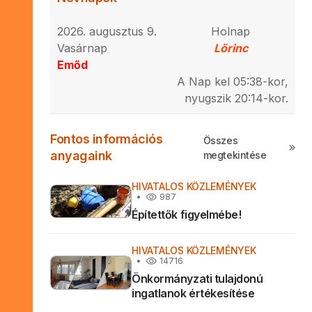
2026. augusztus 9.
Holnap
Vasárnap
Lőrinc
Emőd
A Nap kel 05:38-kor,
nyugszik 20:14-kor.
Fontos információs
Összes
anyagaink
megtekintése
HIVATALOS KÖZLEMÉNYEK
987
Építettők figyelmébe!
HIVATALOS KÖZLEMÉNYEK
14716
Önkormányzati tulajdonú
ingatlanok értékesítése