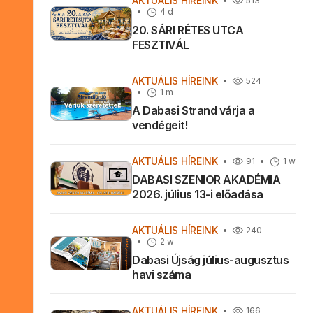
AKTUÁLIS HÍREINK
513
4 d
20. SÁRI RÉTES UTCA
FESZTIVÁL
AKTUÁLIS HÍREINK
524
1 m
A Dabasi Strand várja a
vendégeit!
AKTUÁLIS HÍREINK
91
1 w
DABASI SZENIOR AKADÉMIA
2026. július 13-i előadása
AKTUÁLIS HÍREINK
240
2 w
Dabasi Újság július-augusztus
havi száma
AKTUÁLIS HÍREINK
166