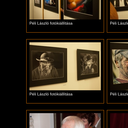
Péli László fotókiállítása
Péli Lászl
Péli László fotókiállítása
Péli Lászl