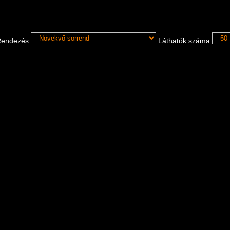
endezés
Láthatók száma
Copyright ©
2026
Dabas Város Önkormányzatának Galériája