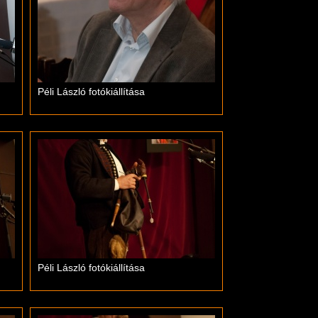
Péli László fotókiállítása
Péli László fotókiállítása