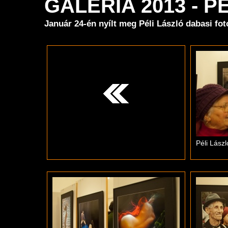
GALÉRIA 2013 - 
Január 24-én nyílt meg Péli László dabasi fo
Péli Lászl