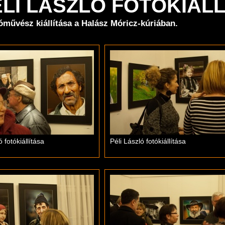
PÉLI LÁSZLÓ FOTÓKIÁL
tóművész kiállítása a Halász Móricz-kúriában.
ó fotókiállítása
Péli László fotókiállítása