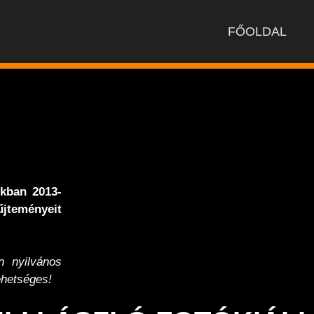
FŐOLDAL
nkban 2013-
jteményeit
 nyilvános
hetséges!