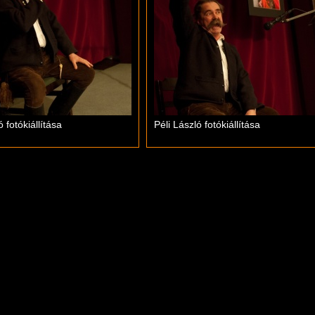
ó fotókiállítása
Péli László fotókiállítása