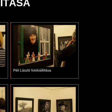
LÍTÁSA
Péli László fotókiállítása