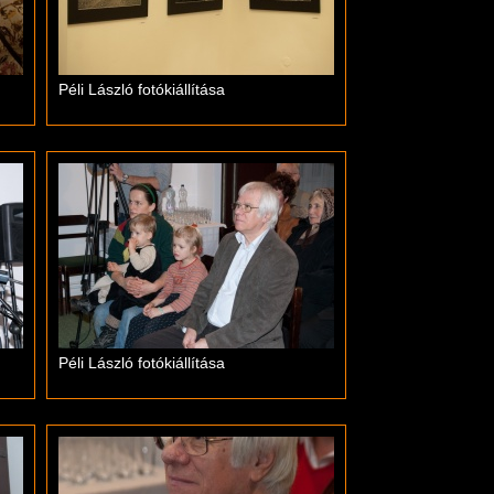
Péli László fotókiállítása
Péli László fotókiállítása