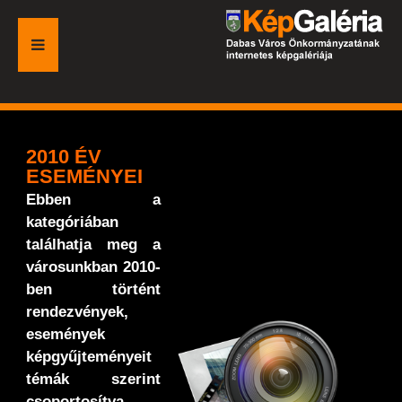
FŐOLDAL
GALÉRIA
2010 ÉV
ESEMÉNYEI
ESEMÉNYEK
Ebben a
kategóriában
VÁROSI HONLAP
találhatja meg a
városunkban 2010-
ben történt
rendezvények,
események
képgyűjteményeit
témák szerint
csoportosítva.