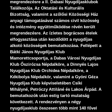
megrendezésre a II. Dabasi Nyugdíjasklubok
Találkozója. Az Oktatási és Kulturális
Bizottság, valamint a szőlősi Közösségi Ház
anyagi támogatásával számos civil közösség
és intézmény együttműködése révén került
megrendezésre. Az ízletes bográcsos ételek
elfogyasztása után kezdődött a nyugdíjas
alkotó közösségek bemutatkozása. Fellépett a
Bátki János Nyugdíjas Klub
Mamorettcsoportja, a Dabas Városi Nyugdíjas
Klub Őszirózsa Népdalköre, a Dinnyés Lajos
Nyugdíjas Klub Orchidea Népdalköre, a
Kékibolya Népdalkör, valamint a Gyóni Géza
Nyugdíjas Klub képviseletében Csíki
Mihályné, Petróczy Attiláné és Lakos Árpád. A
bemutatkozók után estig tartó mulatság
következett. A rendezvényen a négy
nyugdíjasklub összesen több mint 140 fővel