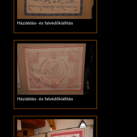
Háziáldás- és falvédőkiállítás
Háziáldás- és falvédőkiállítás