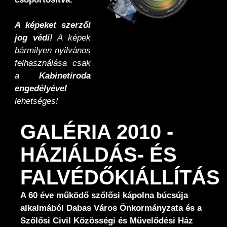
A képeket szerzői
jog védi!
A képek
bármilyen nyilvános
felhasználása csak
a
Kabinetiroda
engedélyével
lehetséges!
GALÉRIA 2010 -
HÁZIÁLDÁS- ÉS
FALVÉDŐKIÁLLÍTÁS
A 60 éve működő szőlősi kápolna búcsúja
alkalmából Dabas Város Önkormányzata és a
Szőlősi Civil Közösségi és Művelődési Ház