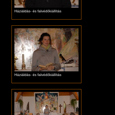
Háziáldás- és falvédőkiállítás
Háziáldás- és falvédőkiállítás