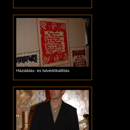
Háziáldás- és falvédőkiállítás