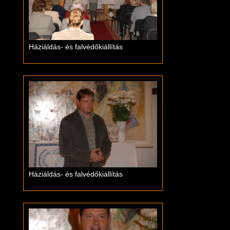
Háziáldás- és falvédőkiállítás
Háziáldás- és falvédőkiállítás