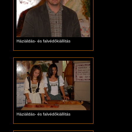
Háziáldás- és falvédőkiállítás
Háziáldás- és falvédőkiállítás