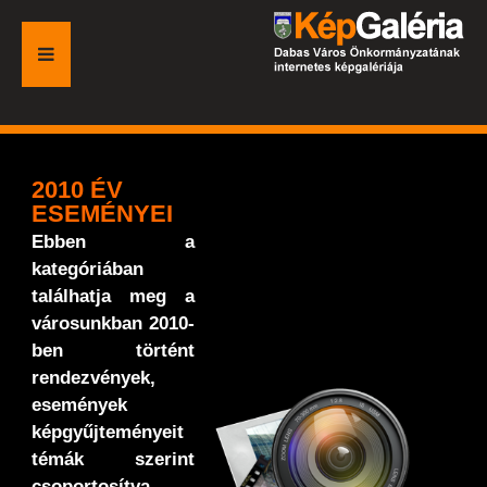
FŐOLDAL
GALÉRIA
2010 ÉV
ESEMÉNYEI
ESEMÉNYEK
Ebben a
kategóriában
VÁROSI HONLAP
találhatja meg a
városunkban 2010-
ben történt
rendezvények,
események
képgyűjteményeit
témák szerint
csoportosítva.