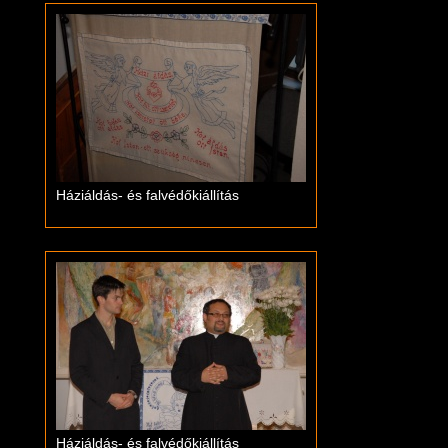
Háziáldás- és falvédőkiállítás
Háziáldás- és falvédőkiállítás