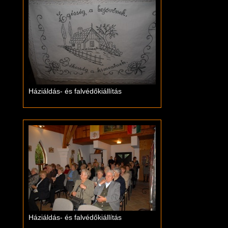
Háziáldás- és falvédőkiállítás
Háziáldás- és falvédőkiállítás