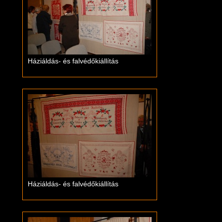
Háziáldás- és falvédőkiállítás
Háziáldás- és falvédőkiállítás