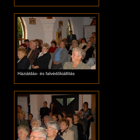
Háziáldás- és falvédőkiállítás