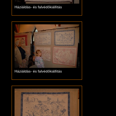
Háziáldás- és falvédőkiállítás
Háziáldás- és falvédőkiállítás