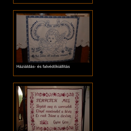
Háziáldás- és falvédőkiállítás