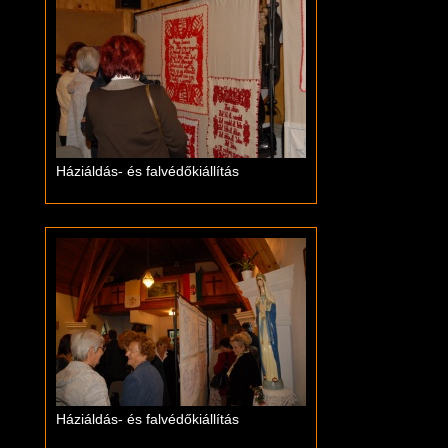
Háziáldás- és falvédőkiállítás
Háziáldás- és falvédőkiállítás