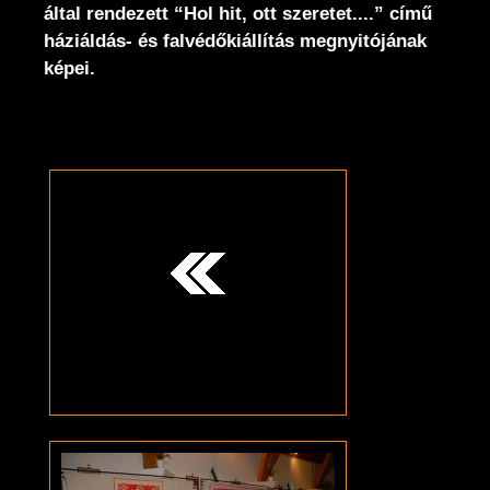
által rendezett “Hol hit, ott szeretet....” című
háziáldás- és falvédőkiállítás megnyitójának
képei.