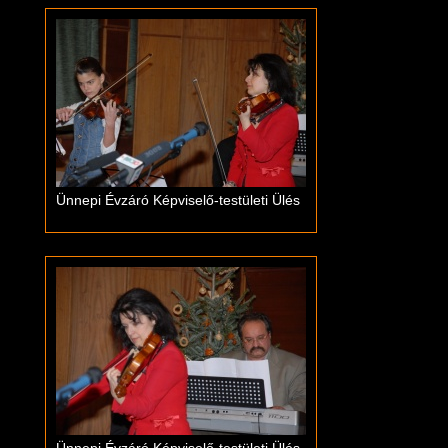
Ünnepi Évzáró Képviselő-testületi Ülés