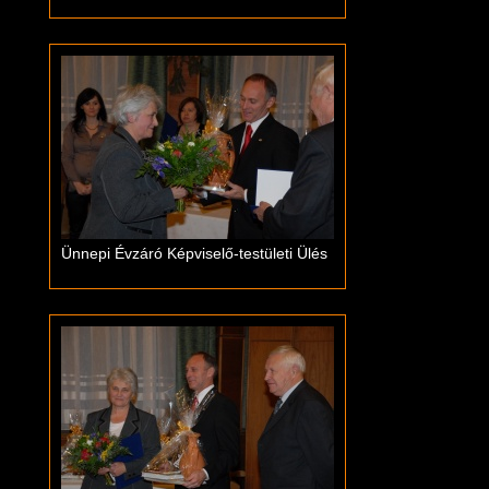
Ünnepi Évzáró Képviselő-testületi Ülés