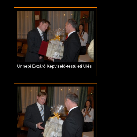
Ünnepi Évzáró Képviselő-testületi Ülés