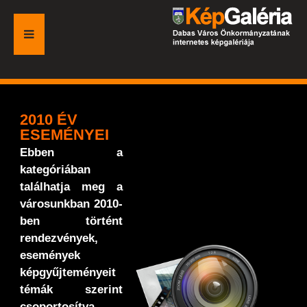
FŐOLDAL
GALÉRIA
2010 ÉV
ESEMÉNYEI
ESEMÉNYEK
Ebben a
kategóriában
VÁROSI HONLAP
találhatja meg a
városunkban 2010-
ben történt
rendezvények,
események
képgyűjteményeit
témák szerint
csoportosítva.