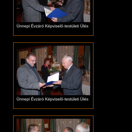
Ünnepi Évzáró Képviselő-testületi Ülés
Ünnepi Évzáró Képviselő-testületi Ülés