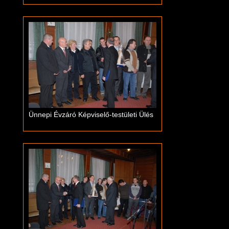
Ünnepi Évzáró Képviselő-testületi Ülés