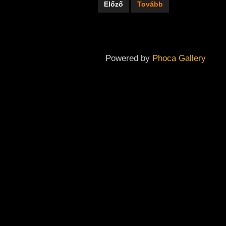
Előző
Tovább
Powered by
Phoca Gallery
Copyright ©
2026
Dabas Város Önkormányzatának Galériája
Back To Desktop Version