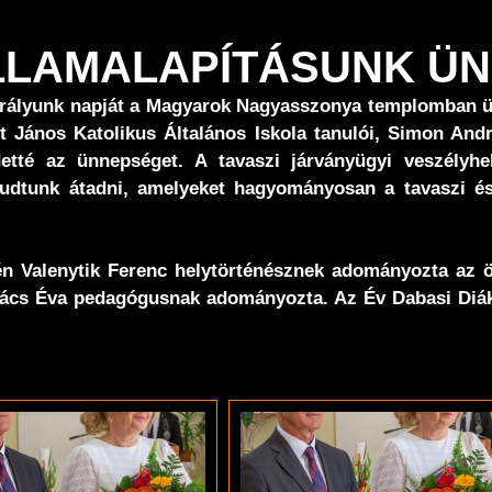
 ÁLLAMALAPÍTÁSUNK Ü
királyunk napját a Magyarok Nagyasszonya templomban ün
t János Katolikus Általános Iskola tanulói, Simon And
tté az ünnepséget. A tavaszi járványügyi veszélyhe
tudtunk átadni, amelyeket hagyományosan a tavaszi és
dén Valenytik Ferenc helytörténésznek adományozta az 
ovács Éva pedagógusnak adományozta. Az Év Dabasi Diák