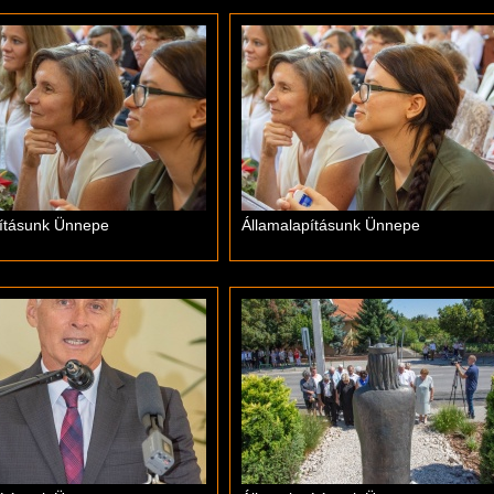
pításunk Ünnepe
Államalapításunk Ünnepe