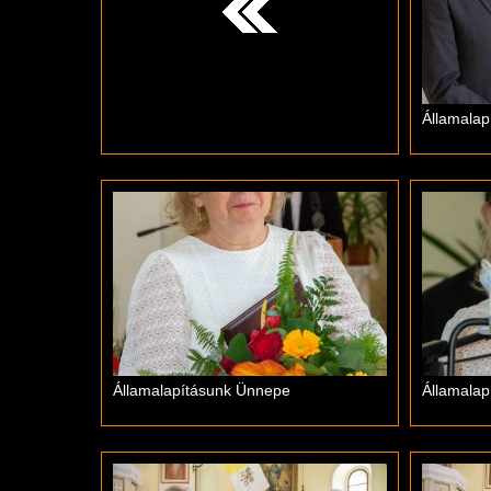
Államala
Államalapításunk Ünnepe
Államala