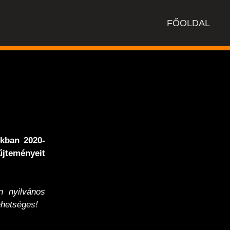
FŐOLDAL
nkban 2020-
jteményeit
 nyilvános
hetséges!