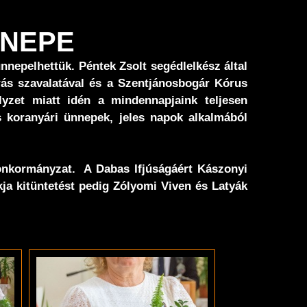
NNEPE
nepelhettük. Péntek Zsolt segédlelkész által
rás szavalatával és a Szentjánosbogár Kórus
lyzet miatt idén a mindennapjaink teljesen
 koranyári ünnepek, jeles napok alkalmából
önkormányzat. A Dabas Ifjúságáért Kászonyi
ja kitüntetést pedig Zólyomi Viven és Latyák