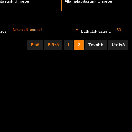
pításunk Ünnepe
Államalapításunk Ünnepe
ezés
Láthatók száma
Első
Előző
1
2
Tovább
Utolsó