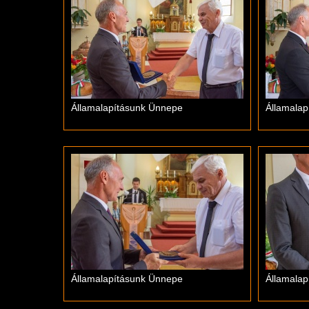
Államalapításunk Ünnepe
Államala
Államalapításunk Ünnepe
Államala