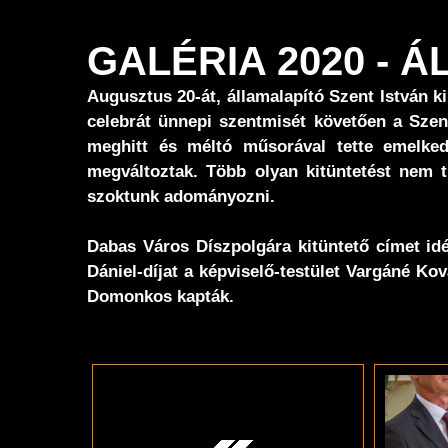
GALÉRIA 2020 -
Augusztus 20-át, államalapító Szent István 
celebrát ünnepi szentmisét követően a Szen
meghitt és méltó műsorával tette emelkede
megváltoztak. Több olyan kitüntetést nem 
szoktunk adományozni.
Dabas Város Díszpolgára kitüntető címet i
Dániel-díjat a képviselő-testület Vargáné K
Domonkos kapták.