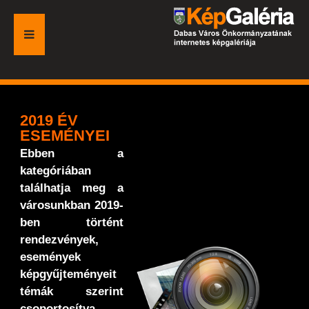
FŐOLDAL
GALÉRIA
2019 ÉV
ESEMÉNYEI
ESEMÉNYEK
Ebben a
kategóriában
VÁROSI HONLAP
találhatja meg a
városunkban 2019-
ben történt
rendezvények,
események
képgyűjteményeit
témák szerint
csoportosítva.