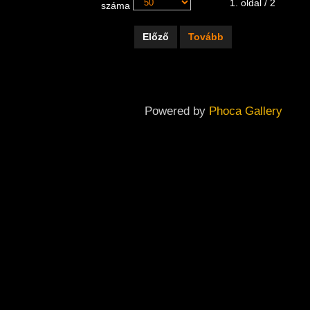
1. oldal / 2
száma
Előző
Tovább
Powered by
Phoca Gallery
Copyright ©
2026
Dabas Város Önkormányzatának Galériája