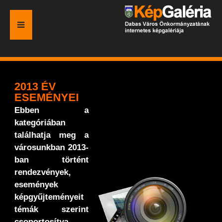
FŐOLDAL
GALÉRIA
2013 ÉV
ESEMÉNYEI
ESEMÉNYEK
Ebben a
kategóriában
VÁROSI HONLAP
találhatja meg a
városunkban 2013-
ban történt
rendezvények,
események
képgyűjteményeit
témák szerint
csoportosítva.