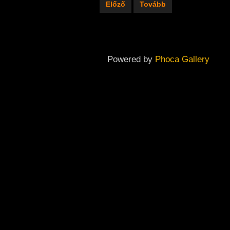
Előző
Tovább
Powered by
Phoca Gallery
Copyright ©
2026
Dabas Város Önkormányzatának Galériája
Back To Desktop Version