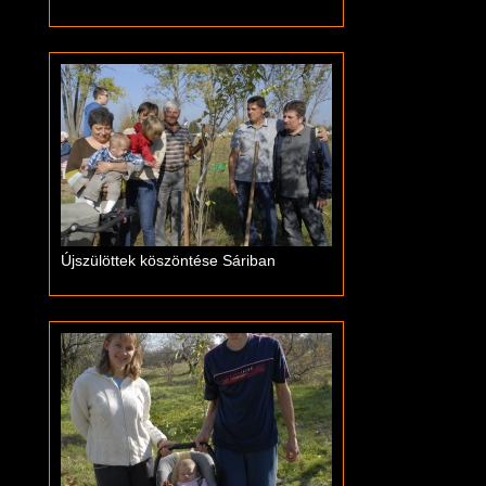
Újszülöttek köszöntése Sáriban