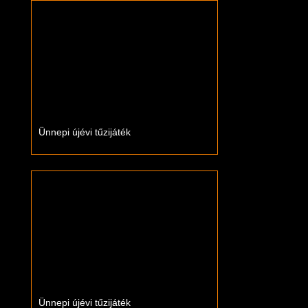
Ünnepi újévi tűzijáték
Ünnepi újévi tűzijáték