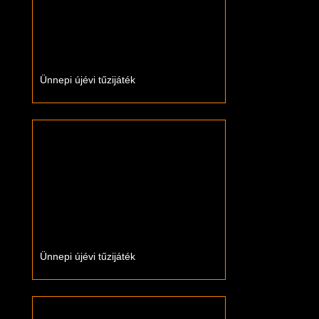
Ünnepi újévi tűzijáték
Ünnepi újévi tűzijáték