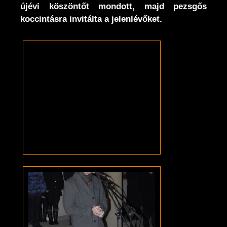
újévi köszöntőt mondott, majd pezsgős
koccintásra invitálta a jelenlévőket.