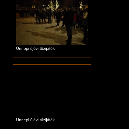
Ünnepi újévi tűzijáték
Ünnepi újévi tűzijáték