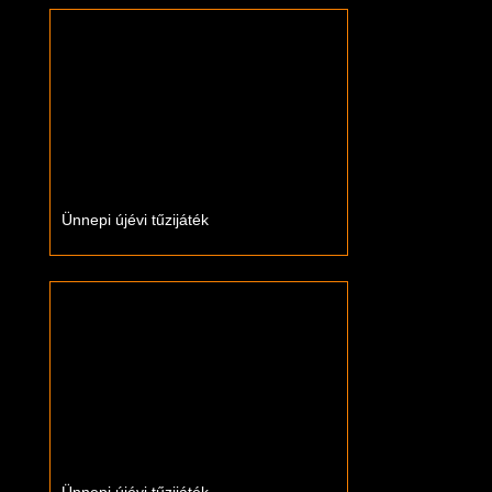
Ünnepi újévi tűzijáték