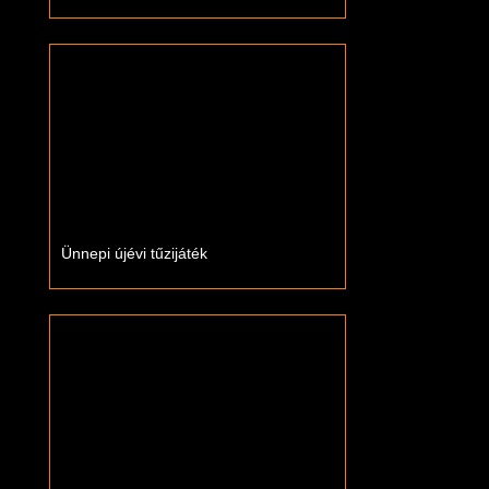
Ünnepi újévi tűzijáték