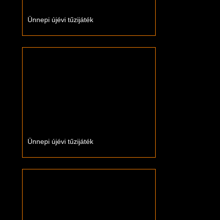
Ünnepi újévi tűzijáték
Ünnepi újévi tűzijáték