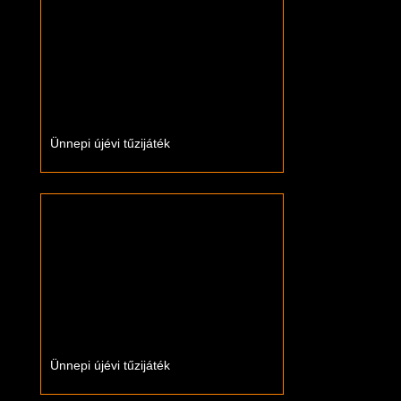
Ünnepi újévi tűzijáték
Ünnepi újévi tűzijáték