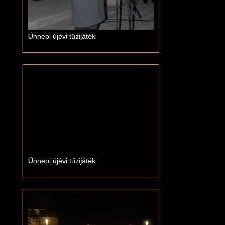
Ünnepi újévi tűzijáték
Ünnepi újévi tűzijáték