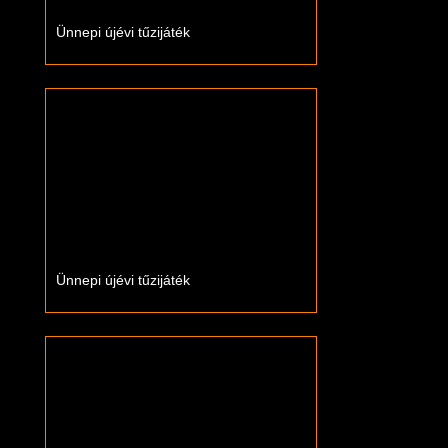
Ünnepi újévi tűzijáték
Ünnepi újévi tűzijáték