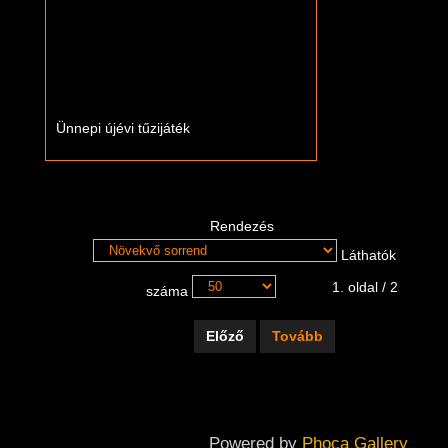
Ünnepi újévi tűzijáték
Rendezés
Láthatók
1. oldal / 2
száma
Előző
Tovább
Powered by
Phoca Gallery