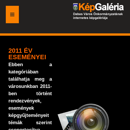
FŐOLDAL
GALÉRIA
2011 ÉV
ESEMÉNYEI
ESEMÉNYEK
Ebben a
kategóriában
VÁROSI HONLAP
találhatja meg a
városunkban 2011-
ben történt
rendezvények,
események
képgyűjteményeit
témák szerint
csoportosítva.