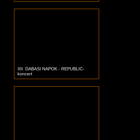
XII. DABASI NAPOK - REPUBLIC-
koncert