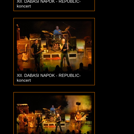
XII. DABASI NAPOK - REPUBLIC-
koncert
XII. DABASI NAPOK - REPUBLIC-
koncert