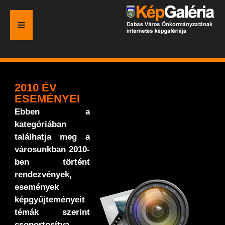
FŐOLDAL
GALÉRIA
2010 ÉV
ESEMÉNYEI
ESEMÉNYEK
Ebben a
kategóriában
VÁROSI HONLAP
találhatja meg a
városunkban 2010-
ben történt
rendezvények,
események
képgyűjteményeit
témák szerint
csoportosítva.