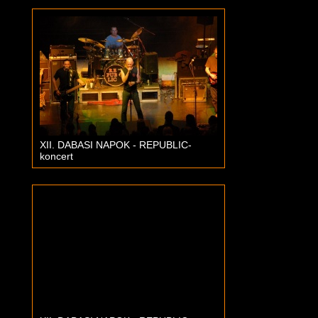
XII. DABASI NAPOK - REPUBLIC-
koncert