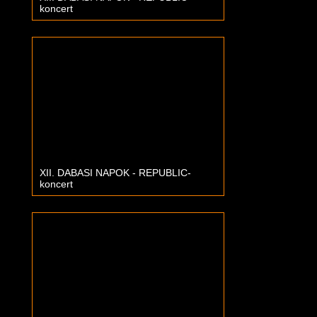
koncert
XII. DABASI NAPOK - REPUBLIC-
koncert