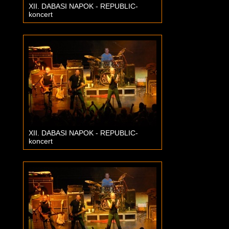
XII. DABASI NAPOK - REPUBLIC-
koncert
XII. DABASI NAPOK - REPUBLIC-
koncert