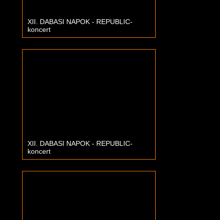
XII. DABASI NAPOK - REPUBLIC-
koncert
XII. DABASI NAPOK - REPUBLIC-
koncert