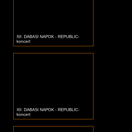
XII. DABASI NAPOK - REPUBLIC-
koncert
XII. DABASI NAPOK - REPUBLIC-
koncert