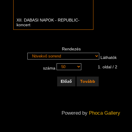
XII. DABASI NAPOK - REPUBLIC-
koncert
Rendezés
Láthatók
1. oldal / 2
száma
Előző
Tovább
Powered by
Phoca Gallery