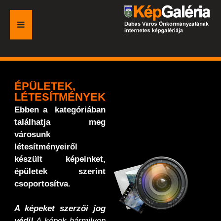
FŐOLDAL
GALÉRIA
ÉPÜLETEK,
LÉTESÍTMÉNYEK
ESEMÉNYEK
Ebben a kategóriában
találhatja meg
VÁROSI HONLAP
városunk
létesítményeiről
készült képeinket,
épületek szerint
csoportosítva.
A képeket szerzői jog
védi!
A képek bármilyen