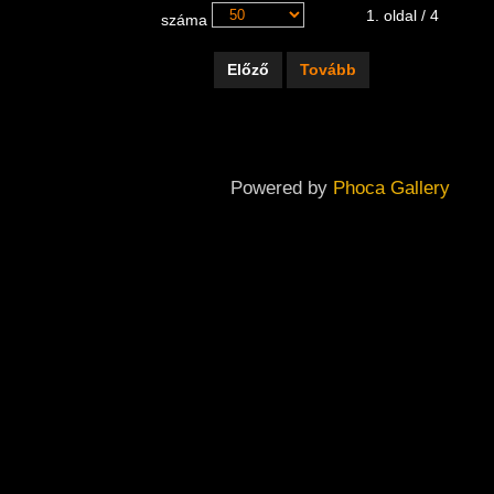
1. oldal / 4
száma
Előző
Tovább
Powered by
Phoca Gallery
Copyright ©
2026
Dabas Város Önkormányzatának Galériája