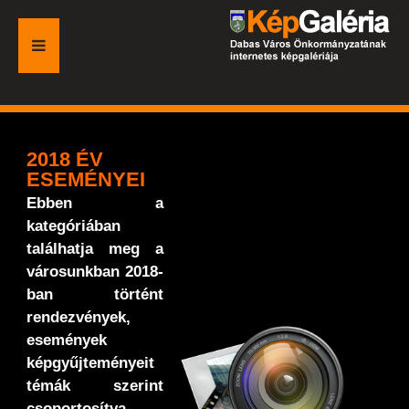
FŐOLDAL
GALÉRIA
2018 ÉV
ESEMÉNYEI
ESEMÉNYEK
Ebben a
kategóriában
VÁROSI HONLAP
találhatja meg a
városunkban 2018-
ban történt
rendezvények,
események
képgyűjteményeit
témák szerint
csoportosítva.