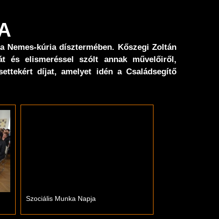
A
 a Nemes-kúria dísztermében. Kőszegi Zoltán
t és elismeréssel szólt annak művelőiről,
ettekért díjat, amelyet idén a Családsegítő
Szociális Munka Napja