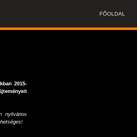
FŐOLDAL
nkban 2015-
jteményeit
 nyilvános
hetséges!