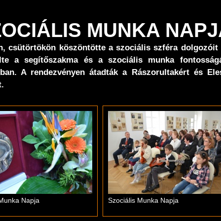
SZOCIÁLIS MUNKA NAPJ
csütörtökön köszöntötte a szociális szféra dolgozóit
lte a segítőszakma és a szociális munka fontosságá
tban. A rendezvényen átadták a Rászorultakért és Eles
.
 Munka Napja
Szociális Munka Napja