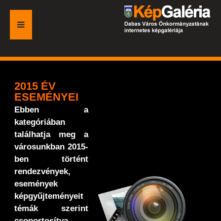
FŐOLDAL
GALÉRIA
2015 ÉV
ESEMÉNYEI
ESEMÉNYEK
Ebben a
kategóriában
VÁROSI HONLAP
találhatja meg a
városunkban 2015-
ben történt
rendezvények,
események
képgyűjteményeit
témák szerint
csoportosítva.