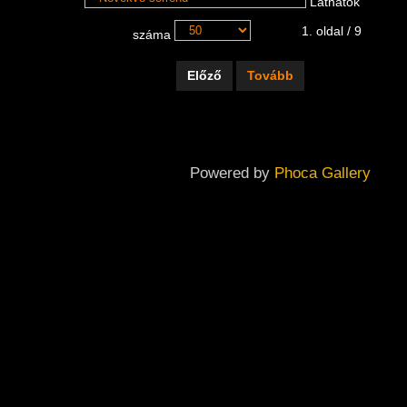
Láthatók
1. oldal / 9
száma
Előző
Tovább
Powered by
Phoca Gallery
Copyright ©
2026
Dabas Város Önkormányzatának Galériája